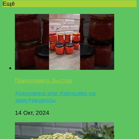
Ещё
Приготовить быстро
Хреновина или Хренодёр на
зиму#рецепты
14 Окт, 2024