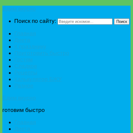
Едим вкусно
Поиск по сайту:
Поиск
Главная
Диета
К празднику
Приготовить быстро
Гостям
Сладкое
Рецепты
Калькулятор БЖУ
Разное
Едим вкусно
готовим быстро
Главная
Диета