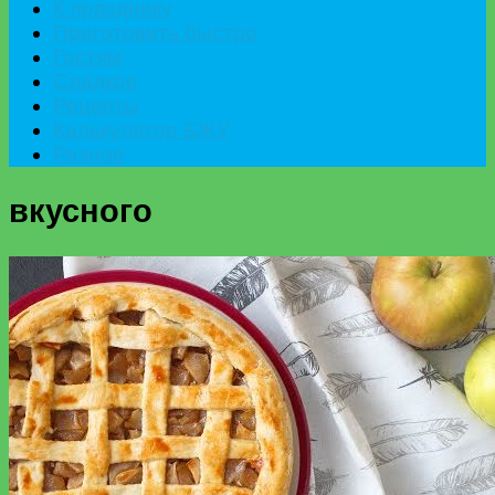
К празднику
Приготовить быстро
Гостям
Сладкое
Рецепты
Калькулятор БЖУ
Разное
вкусного