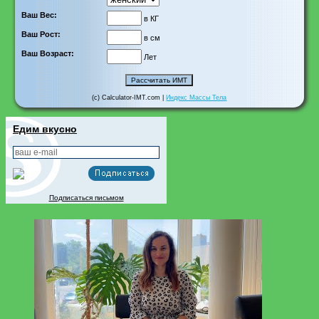
Ваш Вес:
в КГ
Ваш Рост:
в см
Ваш Возраст:
Лет
(c) Calculator-IMT.com |
Индекс Массы Тела
Едим вкусно
Подписаться письмом