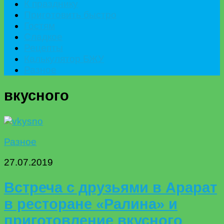
К празднику
Приготовить быстро
Гостям
Сладкое
Рецепты
Калькулятор БЖУ
Разное
вкусного
Разное
27.07.2019
Встреча с друзьями в Арарат
в ресторане «Ралина» и
приготовление вкусного