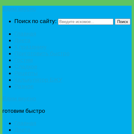
Едим вкусно
Поиск по сайту:
Поиск
Главная
Диета
К празднику
Приготовить быстро
Гостям
Сладкое
Рецепты
Калькулятор БЖУ
Разное
Едим вкусно
готовим быстро
Главная
Диета