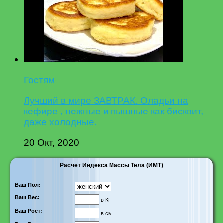
Гостям
Лучший в мире ЗАВТРАК. Оладьи на
кефире , нежные и пышные как бисквит,
даже холодные.
20 Окт, 2020
Расчет Индекса Массы Тела (ИМТ)
Ваш Пол:
Ваш Вес:
в КГ
Ваш Рост:
в см