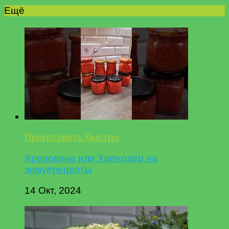
Ещё
Приготовить быстро
Хреновина или Хренодёр на
зиму#рецепты
14 Окт, 2024