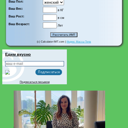
Ваш Пол:
Ваш Вес:
в КГ
Ваш Рост:
в см
Ваш Возраст:
Лет
(c) Calculator-IMT.com |
Индекс Массы Тела
Едим вкусно
Подписаться письмом