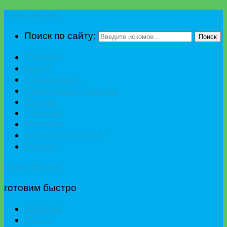
Едим вкусно
Поиск по сайту:
Поиск
Главная
Диета
К празднику
Приготовить быстро
Гостям
Сладкое
Рецепты
Калькулятор БЖУ
Разное
Едим вкусно
готовим быстро
Главная
Диета