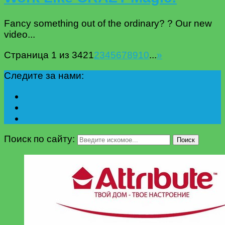
Fancy something out of the ordinary? ?️ Our new
video...
Страница 1 из 342
1
2
3
4
5
6
7
8
9
10
...
»
Следите за нами:
Поиск по сайту:
Поиск