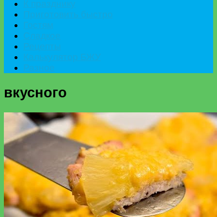
К празднику
Приготовить быстро
Гостям
Сладкое
Рецепты
Калькулятор БЖУ
Разное
вкусного