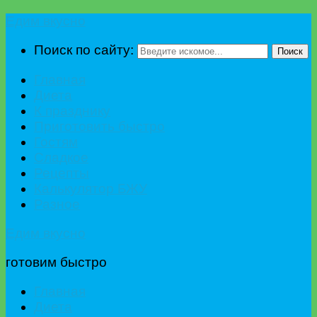
Едим вкусно
Поиск по сайту:
Поиск
Главная
Диета
К празднику
Приготовить быстро
Гостям
Сладкое
Рецепты
Калькулятор БЖУ
Разное
Едим вкусно
готовим быстро
Главная
Диета