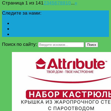
Страница 1 из 14
1
2
3
4
5
6
7
8
9
10
...
»
Следите за нами:
Поиск по сайту:
Поиск