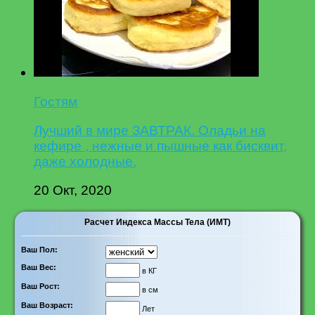
Гостям
Лучший в мире ЗАВТРАК. Оладьи на
кефире , нежные и пышные как бисквит,
даже холодные.
20 Окт, 2020
Расчет Индекса Массы Тела (ИМТ)
Ваш Пол:
Ваш Вес:
в КГ
Ваш Рост:
в см
Ваш Возраст:
Лет