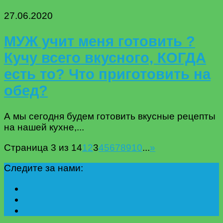
27.06.2020
МУЖ учит меня готовить ?
Кучу всего вкусного, КОГДА
есть то? Что приготовить на
обед?
А мы сегодня будем готовить вкусные рецепты
на нашей кухне,...
Страница 3 из 14
1
2
3
4
5
6
7
8
9
10
...
»
Следите за нами: