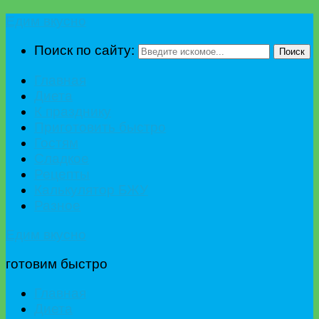
Едим вкусно
Поиск по сайту:
Поиск
Главная
Диета
К празднику
Приготовить быстро
Гостям
Сладкое
Рецепты
Калькулятор БЖУ
Разное
Едим вкусно
готовим быстро
Главная
Диета