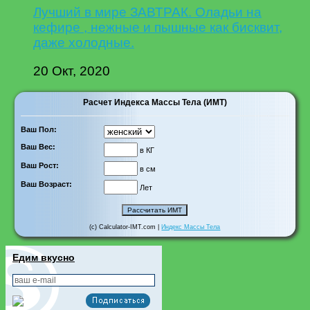
Лучший в мире ЗАВТРАК. Оладьи на
кефире , нежные и пышные как бисквит,
даже холодные.
20 Окт, 2020
Расчет Индекса Массы Тела (ИМТ)
Ваш Пол:
Ваш Вес:
в КГ
Ваш Рост:
в см
Ваш Возраст:
Лет
(c) Calculator-IMT.com |
Индекс Массы Тела
Едим вкусно