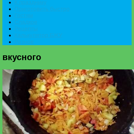
К празднику
Приготовить быстро
Гостям
Сладкое
Рецепты
Калькулятор БЖУ
Разное
вкусного