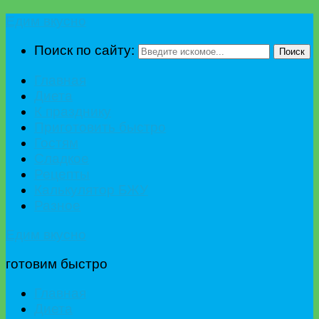
Едим вкусно
Поиск по сайту:
Поиск
Главная
Диета
К празднику
Приготовить быстро
Гостям
Сладкое
Рецепты
Калькулятор БЖУ
Разное
Едим вкусно
готовим быстро
Главная
Диета