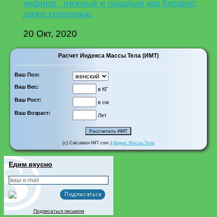
кефире , нежные и пышные как бисквит,
даже холодные.
20 Окт, 2020
Расчет Индекса Массы Тела (ИМТ)
Ваш Пол:
Ваш Вес:
в КГ
Ваш Рост:
в см
Ваш Возраст:
Лет
(c) Calculator-IMT.com |
Индекс Массы Тела
Едим вкусно
Подписаться письмом