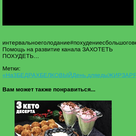
интервальноеголодание#похудениесбольшогове
Помощь на развитие канала ЗАХОТЕТЬ
ПОХУДЕТЬ…
Метки:
«На
3
БЕДРАХ
БЕЛКОВЫЙ
День.
для
еды
ЖИР
ЗАР
Вам может также понравиться...