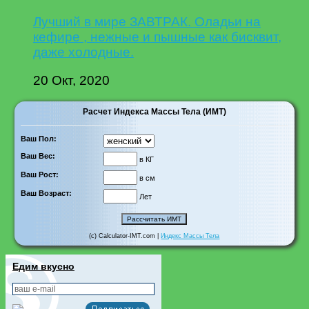
Лучший в мире ЗАВТРАК. Оладьи на
кефире , нежные и пышные как бисквит,
даже холодные.
20 Окт, 2020
Расчет Индекса Массы Тела (ИМТ)
Ваш Пол:
Ваш Вес:
в КГ
Ваш Рост:
в см
Ваш Возраст:
Лет
(c) Calculator-IMT.com |
Индекс Массы Тела
Едим вкусно