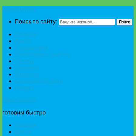
Едим вкусно
Поиск по сайту:
Поиск
Главная
Диета
К празднику
Приготовить быстро
Гостям
Сладкое
Рецепты
Калькулятор БЖУ
Разное
Едим вкусно
готовим быстро
Главная
Диета