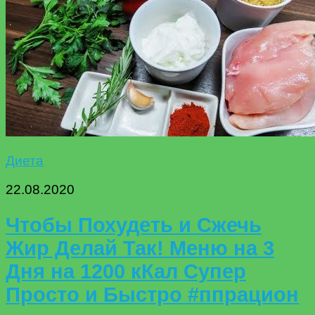
Диета
22.08.2020
Чтобы Похудеть и Сжечь
Жир Делай Так! Меню на 3
Дня на 1200 кКал Супер
Просто и Быстро #ппрацион