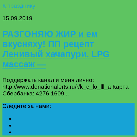
К празднику
15.09.2019
РАЗГОНЯЮ ЖИР и ем
вкусняху! ПП рецепт
Ленивый хачапури. LPG
массаж —
Поддержать канал и меня лично:
http://www.donationalerts.ru/r/k_c_lo_lll_a Карта
Сбербанка: 4276 1609...
Следите за нами: