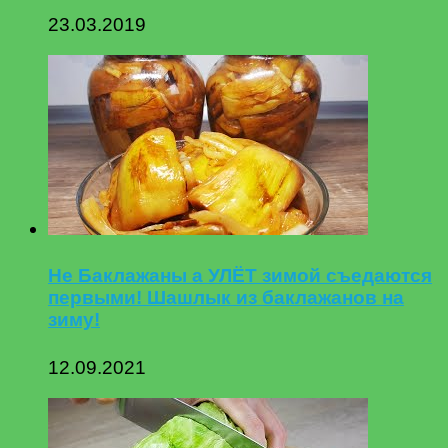
23.03.2019
Не Баклажаны а УЛЁТ зимой съедаются
первыми! Шашлык из баклажанов на
зиму!
12.09.2021