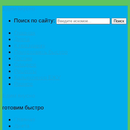
Едим вкусно
Поиск по сайту:
Поиск
Главная
Диета
К празднику
Приготовить быстро
Гостям
Сладкое
Рецепты
Калькулятор БЖУ
Разное
Едим вкусно
готовим быстро
Главная
Диета