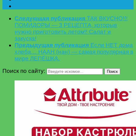
Следующая публикация
ТАК ВКУСНО!!!
ПОМИДОРЫ — 3 РЕЦЕПТА, которые
нужно приготовить летом!! Салат и
закуска!
Предыдущая публикация
Если НЕТ дома
хлеба… НААН (нан) — самая популярная в
мире ЛЕПЁШКА.
Поиск по сайту:
Поиск