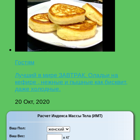
Гостям
Лучший в мире ЗАВТРАК. Оладьи на
кефире , нежные и пышные как бисквит,
даже холодные.
20 Окт, 2020
Расчет Индекса Массы Тела (ИМТ)
Ваш Пол:
Ваш Вес:
в КГ