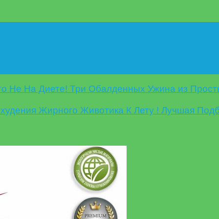
то Не На Диете! Три Обалденных Ужина из Прос
худения Жирного Животика К Лету ! Лучшая Под