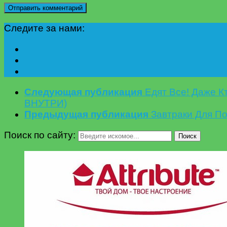
Следите за нами:
Следующая публикация
Едят Все! Даже К
ВНУТРИ)
Предыдущая публикация
Завтраки Для По
Поиск по сайту:
Поиск