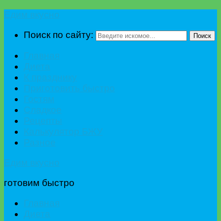
Едим вкусно
Поиск по сайту:
Поиск
Главная
Диета
К празднику
Приготовить быстро
Гостям
Сладкое
Рецепты
Калькулятор БЖУ
Разное
Едим вкусно
готовим быстро
Главная
Диета