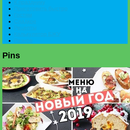
К празднику
Приготовить быстро
Гостям
Сладкое
Рецепты
Калькулятор БЖУ
Разное
Pins