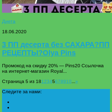
Диета
18.06.2020
3 ПП десерта без САХАРА?ПП
РЕЦЕПТЫ?Olya Pins
Промокод на скидку 20% — Pins20 Ссылочка
на интернет-магазин Royal...
Страница 5 из 18
1
2
3
4
5
6
7
8
9
10
...
»
Следите за нами: