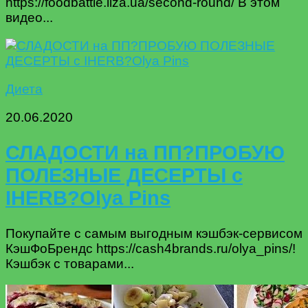
https://foodbattle.liza.ua/second-round/ В этом
видео...
Диета
20.06.2020
СЛАДОСТИ на ПП?ПРОБУЮ
ПОЛЕЗНЫЕ ДЕСЕРТЫ с
IHERB?Olya Pins
Покупайте с самым выгодным кэшбэк-сервисом
КэшФоБрендс https://cash4brands.ru/olya_pins/!
Кэшбэк с товарами...