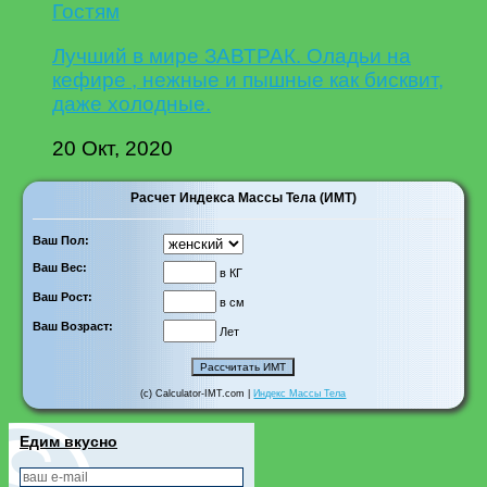
Гостям
Лучший в мире ЗАВТРАК. Оладьи на
кефире , нежные и пышные как бисквит,
даже холодные.
20 Окт, 2020
Расчет Индекса Массы Тела (ИМТ)
Ваш Пол:
Ваш Вес:
в КГ
Ваш Рост:
в см
Ваш Возраст:
Лет
(c) Calculator-IMT.com |
Индекс Массы Тела
Едим вкусно