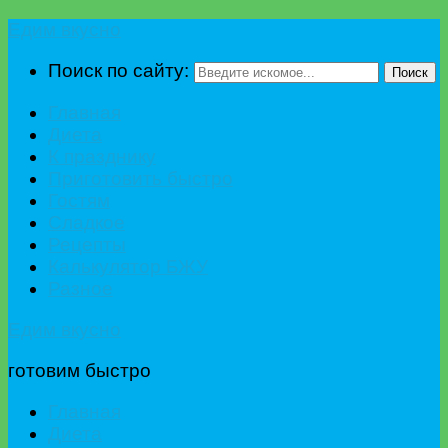
Едим вкусно
Поиск по сайту:
Поиск
Главная
Диета
К празднику
Приготовить быстро
Гостям
Сладкое
Рецепты
Калькулятор БЖУ
Разное
Едим вкусно
готовим быстро
Главная
Диета