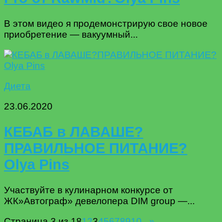
В этом видео я продемонстрирую свое новое
приобретение — вакуумный...
Диета
23.06.2020
КЕБАБ в ЛАВАШЕ?
ПРАВИЛЬНОЕ ПИТАНИЕ?
Olya Pins
Участвуйте в кулинарном конкурсе от
ЖК»Автограф» девелопера DIM group —...
Страница 3 из 18
1
2
3
4
5
6
7
8
9
10
...
»