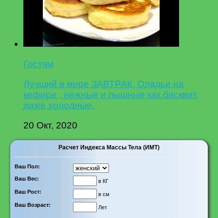
Гостям
Лучший в мире ЗАВТРАК. Оладьи на
кефире , нежные и пышные как бисквит,
даже холодные.
20 Окт, 2020
Расчет Индекса Массы Тела (ИМТ)
Ваш Пол:
Ваш Вес:
в КГ
Ваш Рост:
в см
Ваш Возраст:
Лет