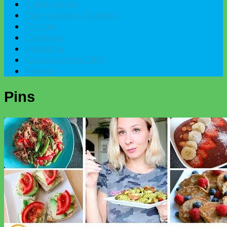
К празднику
Приготовить быстро
Гостям
Сладкое
Рецепты
Калькулятор БЖУ
Разное
Pins