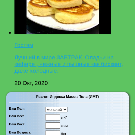
Гостям
Лучший в мире ЗАВТРАК. Оладьи на
кефире , нежные и пышные как бисквит,
даже холодные.
20 Окт, 2020
Расчет Индекса Массы Тела (ИМТ)
Ваш Пол:
Ваш Вес:
в КГ
Ваш Рост:
в см
Ваш Возраст:
Лет