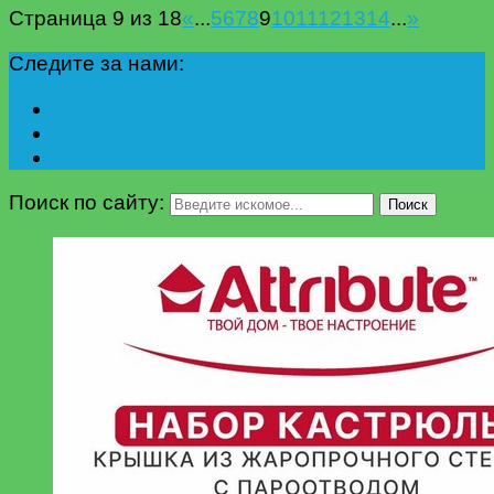
Страница 9 из 18
«
...
5
6
7
8
9
10
11
12
13
14
...
»
Следите за нами:
Поиск по сайту:
Поиск