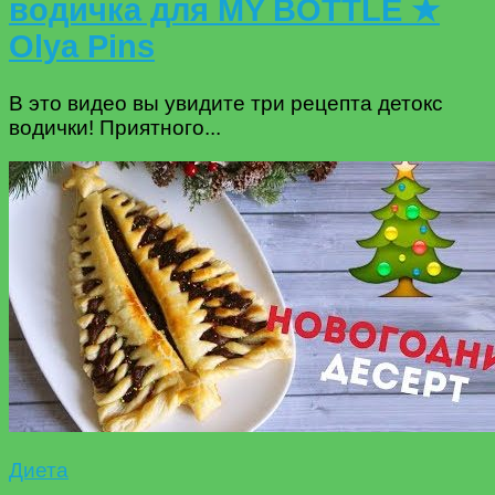
водичка для MY BOTTLE ★
Olya Pins
В это видео вы увидите три рецепта детокс
водички! Приятного...
Диета