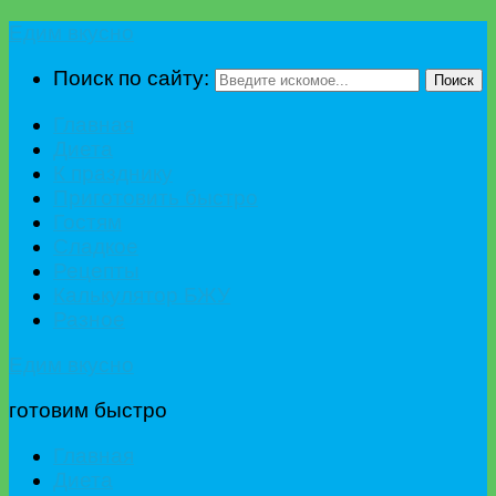
Едим вкусно
Поиск по сайту:
Поиск
Главная
Диета
К празднику
Приготовить быстро
Гостям
Сладкое
Рецепты
Калькулятор БЖУ
Разное
Едим вкусно
готовим быстро
Главная
Диета