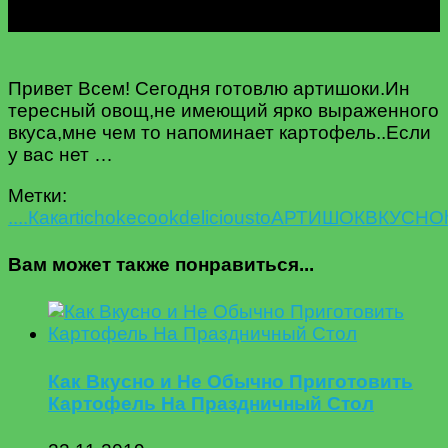
Привет Всем! Сегодня готовлю артишоки.Ин
тересный овощ,не имеющий ярко выраженного
вкуса,мне чем то напоминает картофель..Если
у вас нет …
Метки:
....Как
artichoke
cook
delicious
to
АРТИШОК
ВКУСНО
Вам может также понравиться...
Как Вкусно и Не Обычно Приготовить
Картофель На Праздничный Стол