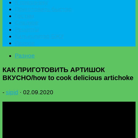
К празднику
Приготовить быстро
Гостям
Сладкое
Рецепты
Калькулятор БЖУ
Разное
Разное
КАК ПРИГОТОВИТЬ АРТИШОК
ВКУСНО/how to cook delicious artichoke
-
sipid
·
02.09.2020