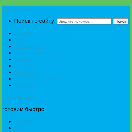
Едим вкусно
Поиск по сайту:
Поиск
Главная
Диета
К празднику
Приготовить быстро
Гостям
Сладкое
Рецепты
Калькулятор БЖУ
Разное
Едим вкусно
готовим быстро
Главная
Диета