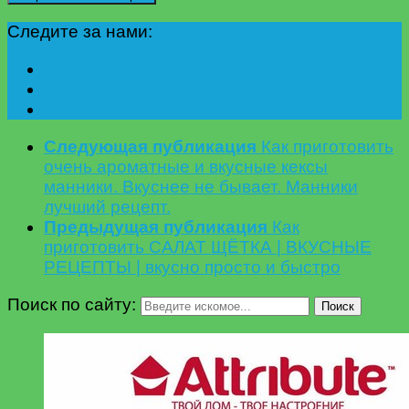
Следите за нами:
Следующая публикация
Как приготовить
очень ароматные и вкусные кексы
манники. Вкуснее не бывает. Манники
лучший рецепт.
Предыдущая публикация
Как
приготовить САЛАТ ЩЁТКА | ВКУСНЫЕ
РЕЦЕПТЫ | вкусно просто и быстро
Поиск по сайту:
Поиск