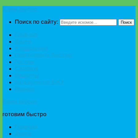
Едим вкусно
Поиск по сайту:
Поиск
Главная
Диета
К празднику
Приготовить быстро
Гостям
Сладкое
Рецепты
Калькулятор БЖУ
Разное
Едим вкусно
готовим быстро
Главная
Диета