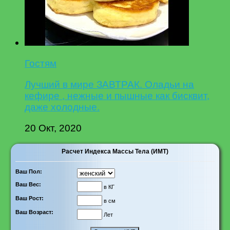
Гостям
Лучший в мире ЗАВТРАК. Оладьи на
кефире , нежные и пышные как бисквит,
даже холодные.
20 Окт, 2020
Расчет Индекса Массы Тела (ИМТ)
Ваш Пол:
Ваш Вес:
в КГ
Ваш Рост:
в см
Ваш Возраст:
Лет