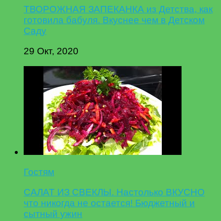
ТВОРОЖНАЯ ЗАПЕКАНКА из Детства, как
готовила бабуля. Вкуснее чем в Детском
Саду
29 Окт, 2020
Гостям
САЛАТ ИЗ СВЕКЛЫ. Настолько ВКУСНО
что никогда не остается! Бюджетный и
сытный ужин