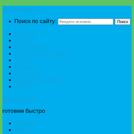
Едим вкусно
Поиск по сайту:
Поиск
Главная
Диета
К празднику
Приготовить быстро
Гостям
Сладкое
Рецепты
Калькулятор БЖУ
Разное
Едим вкусно
готовим быстро
Главная
Диета