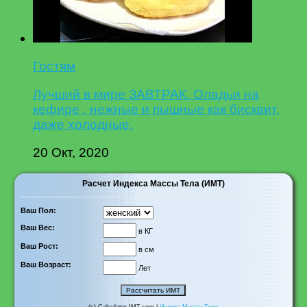
Гостям
Лучший в мире ЗАВТРАК. Оладьи на
кефире , нежные и пышные как бисквит,
даже холодные.
20 Окт, 2020
Расчет Индекса Массы Тела (ИМТ)
Ваш Пол:
Ваш Вес:
в КГ
Ваш Рост:
в см
Ваш Возраст:
Лет