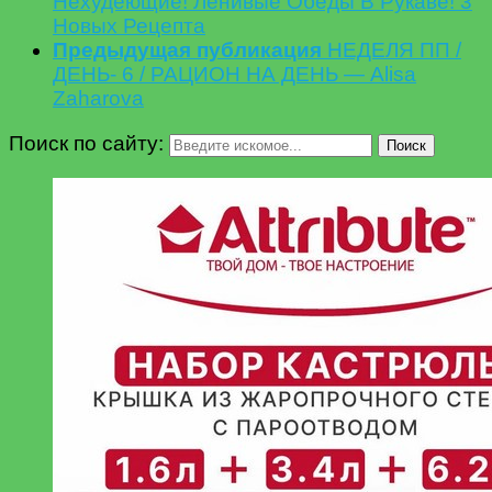
Нехудеющие! Ленивые Обеды В Рукаве! 3
Новых Рецепта
Предыдущая публикация
НЕДЕЛЯ ПП /
ДЕНЬ- 6 / РАЦИОН НА ДЕНЬ — Alisa
Zaharova
Поиск по сайту:
Поиск