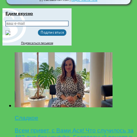
(c) Calculator-IMT.com |
Индекс Массы Тела
Едим вкусно
Подписаться письмом
Сладкое
Всем привет, с Вами Ася! Что случилось за