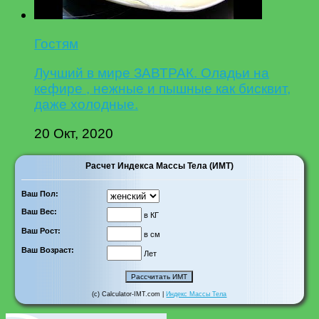
Гостям
Лучший в мире ЗАВТРАК. Оладьи на
кефире , нежные и пышные как бисквит,
даже холодные.
20 Окт, 2020
Расчет Индекса Массы Тела (ИМТ)
Ваш Пол:
Ваш Вес:
в КГ
Ваш Рост:
в см
Ваш Возраст:
Лет
(c) Calculator-IMT.com |
Индекс Массы Тела