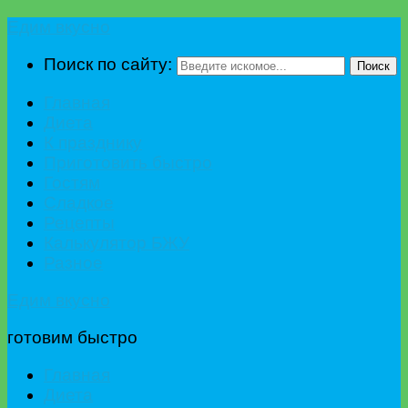
Едим вкусно
Поиск по сайту:
Поиск
Главная
Диета
К празднику
Приготовить быстро
Гостям
Сладкое
Рецепты
Калькулятор БЖУ
Разное
Едим вкусно
готовим быстро
Главная
Диета