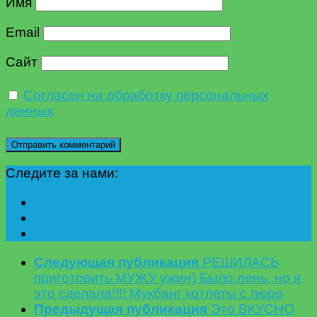
Имя
Email
Сайт
Согласен на обработку персональных
данных
Следите за нами:
Следующая публикация
РЕШИЛАСЬ
приготовить МУЖУ ужин) Было лень, но я
это сделала!!!! Мукбанг котлеты с пюре
Предыдущая публикация
Это ВКУСНО