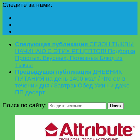
Следите за нами:
Следующая публикация
СЕЗОН ТЫКВЫ
НАЧИНАЮ С ЭТИХ РЕЦЕПТОВ! Подборка
Простых, Вкусных, Полезных Блюд из
Тыквы
Предыдущая публикация
ДНЕВНИК
ПИТАНИЯ на день 1400 ккал / Что ем в
течении дня / Завтрак Обед Ужин и даже
ПП десерт
Поиск по сайту:
Поиск