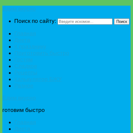
Едим вкусно
Поиск по сайту:
Поиск
Главная
Диета
К празднику
Приготовить быстро
Гостям
Сладкое
Рецепты
Калькулятор БЖУ
Разное
Едим вкусно
готовим быстро
Главная
Диета