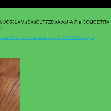
nnel/UC5JLXMuSXsD1T7ZDoAeqJ-A Я в СОЦСЕТЯХ
 …
упно
ЗА
и...
от
Открыли
охоту
ПРОСТО.
тихую