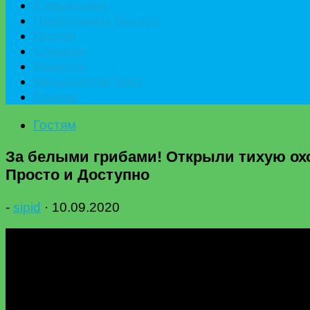
К празднику
Приготовить быстро
Гостям
Сладкое
Рецепты
Калькулятор БЖУ
Разное
Гостям
За белыми грибами! Открыли тихую охот
Просто и Доступно
-
sipid
·
10.09.2020