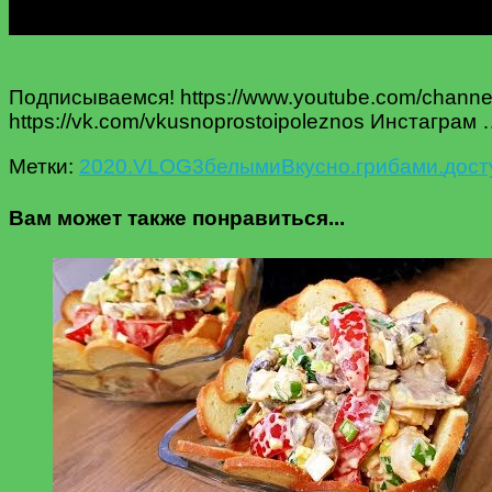
Подписываемся! https://www.youtube.com/cha
https://vk.com/vkusnoprostoipoleznos Инстаграм
Метки:
2020.
VLOG3
белыми
Вкусно.
грибами.
дост
Вам может также понравиться...