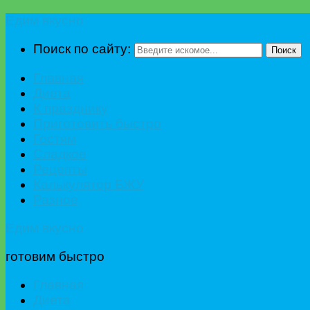
Едим вкусно
Поиск по сайту:
Поиск
Главная
Диета
К празднику
Приготовить быстро
Гостям
Сладкое
Рецепты
Калькулятор БЖУ
Разное
Едим вкусно
готовим быстро
Главная
Диета