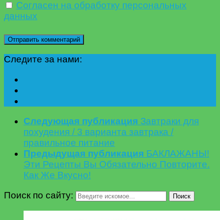
Согласен на обработку персональных
данных
Следите за нами:
Следующая публикация
Завтраки для
похудения / 3 варианта завтрака /
правильное питание
Предыдущая публикация
БАКЛАЖАНЫ!
Эти Рецепты Вы Обязательно Повторите.
Как Же Вкусно!
Поиск по сайту:
Поиск