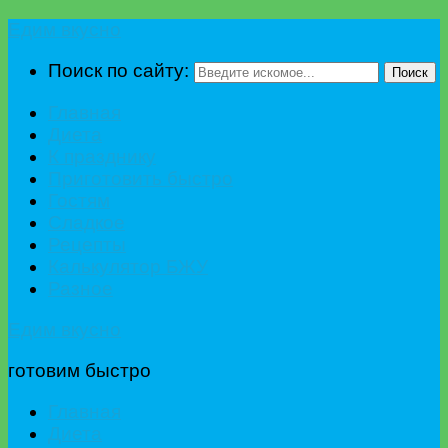
Едим вкусно
Поиск по сайту:
Поиск
Главная
Диета
К празднику
Приготовить быстро
Гостям
Сладкое
Рецепты
Калькулятор БЖУ
Разное
Едим вкусно
готовим быстро
Главная
Диета