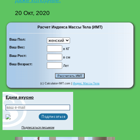
даже холодные.
20 Окт, 2020
Расчет Индекса Массы Тела (ИМТ)
Ваш Пол:
Ваш Вес:
в КГ
Ваш Рост:
в см
Ваш Возраст:
Лет
(c) Calculator-IMT.com |
Индекс Массы Тела
Едим вкусно
Подписаться письмом