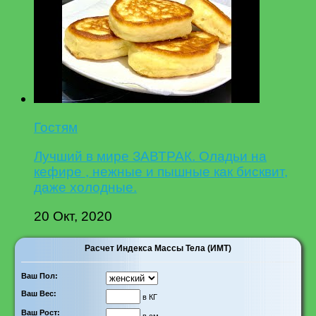
Гостям
Лучший в мире ЗАВТРАК. Оладьи на
кефире , нежные и пышные как бисквит,
даже холодные.
20 Окт, 2020
Расчет Индекса Массы Тела (ИМТ)
Ваш Пол:
Ваш Вес:
в КГ
Ваш Рост: