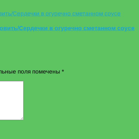
товить/Сердечки в огуречно сметанном соусе
льные поля помечены
*