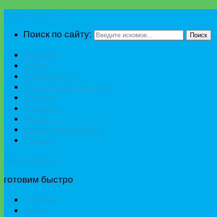
Едим вкусно
Поиск по сайту:
Поиск
Главная
Диета
К празднику
Приготовить быстро
Гостям
Сладкое
Рецепты
Калькулятор БЖУ
Разное
Едим вкусно
готовим быстро
Главная
Диета