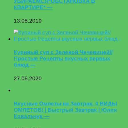
УБИРАЕМСЯ*ОБСТАНОВКА В
КВАРТИРЕ* —
13.08.2019
Куриный суп с Зеленой Чечевицей//
Простые Рецепты вкусных первых
блюд —
27.05.2020
Вкусные Омлеты на Завтрак, 4 ВИДЫ
ОМЛЕТОВ! | Быстрый Завтрак | Юлия
Ковальчук —