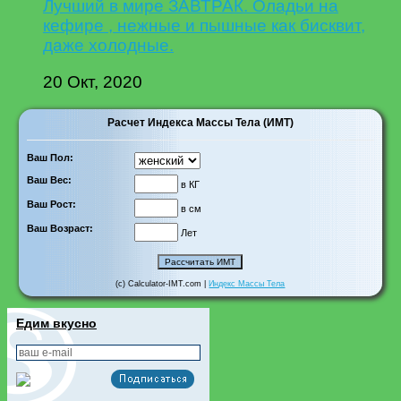
Лучший в мире ЗАВТРАК. Оладьи на
кефире , нежные и пышные как бисквит,
даже холодные.
20 Окт, 2020
Расчет Индекса Массы Тела (ИМТ)
Ваш Пол:
Ваш Вес:
в КГ
Ваш Рост:
в см
Ваш Возраст:
Лет
(c) Calculator-IMT.com |
Индекс Массы Тела
Едим вкусно