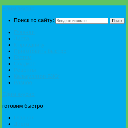
Едим вкусно
Поиск по сайту:
Поиск
Главная
Диета
К празднику
Приготовить быстро
Гостям
Сладкое
Рецепты
Калькулятор БЖУ
Разное
Едим вкусно
готовим быстро
Главная
Диета