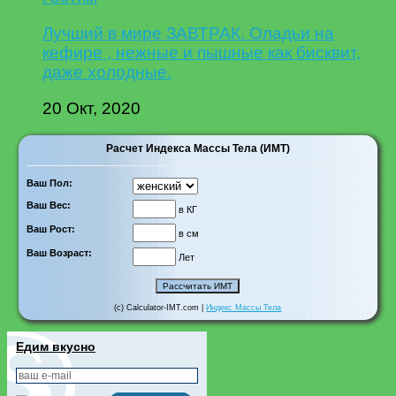
Лучший в мире ЗАВТРАК. Оладьи на
кефире , нежные и пышные как бисквит,
даже холодные.
20 Окт, 2020
Расчет Индекса Массы Тела (ИМТ)
Ваш Пол:
Ваш Вес:
в КГ
Ваш Рост:
в см
Ваш Возраст:
Лет
(c) Calculator-IMT.com |
Индекс Массы Тела
Едим вкусно