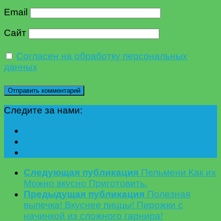
Email
Сайт
Согласен на обработку персональных
данных
Следите за нами:
Следующая публикация
Пельмени Как их
Можно вкусно Приготовить.
Предыдущая публикация
Полезная
выпечка! Вкуснее пиццы! Пирожки с
начинкой из сложного гарнира!