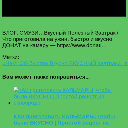
ВЛОГ: СМУЗИ…Вкусный Полезный Завтрак /
Что приготовила на ужин, быстро и вкусно
ДОНАТ на камеру — https://www.donati…
Метки:
«На
VLOG.
быстро.
Вкусно.
ВКУСНЫЙ.
завтрак
и...
п
Вам может также понравиться...
КАК приготовить КАЛЬМАРЫ, чтобы
было ВКУСНО | Простой рецепт на