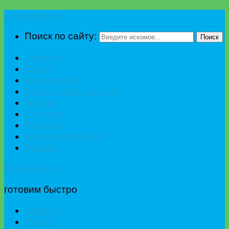
Едим вкусно
Поиск по сайту:
Поиск
Главная
Диета
К празднику
Приготовить быстро
Гостям
Сладкое
Рецепты
Калькулятор БЖУ
Разное
Едим вкусно
готовим быстро
Главная
Диета