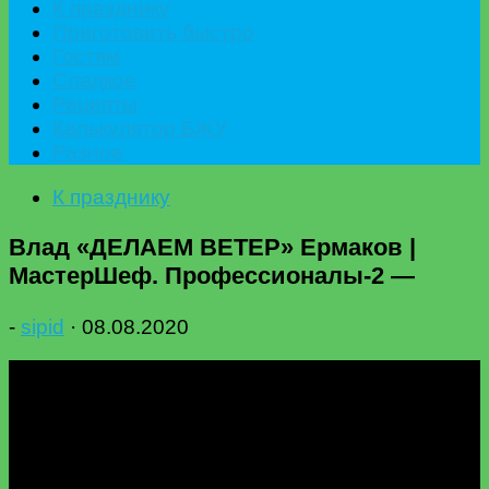
К празднику
Приготовить быстро
Гостям
Сладкое
Рецепты
Калькулятор БЖУ
Разное
К празднику
Влад «ДЕЛАЕМ ВЕТЕР» Ермаков |
МастерШеф. Профессионалы-2 —
-
sipid
·
08.08.2020