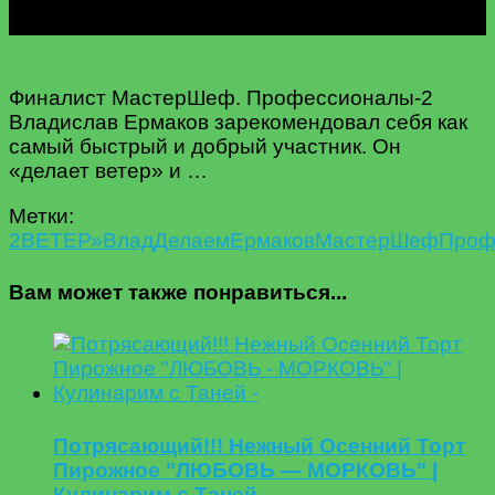
Финалист МастерШеф. Профессионалы-2
Владислав Ермаков зарекомендовал себя как
самый быстрый и добрый участник. Он
«делает ветер» и …
Метки:
2
ВЕТЕР»
Влад
Делаем
Ермаков
МастерШеф
Проф
Вам может также понравиться...
Потрясающий!!! Нежный Осенний Торт
Пирожное "ЛЮБОВЬ — МОРКОВЬ" |
Кулинарим с Таней —