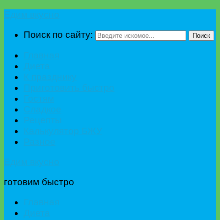
Едим вкусно
Поиск по сайту:
Поиск
Главная
Диета
К празднику
Приготовить быстро
Гостям
Сладкое
Рецепты
Калькулятор БЖУ
Разное
Едим вкусно
готовим быстро
Главная
Диета