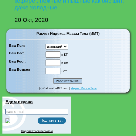
кефире , нежные и пышные как бисквит,
даже холодные.
20 Окт, 2020
Расчет Индекса Массы Тела (ИМТ)
Ваш Пол:
Ваш Вес:
в КГ
Ваш Рост:
в см
Ваш Возраст:
Лет
(c) Calculator-IMT.com |
Индекс Массы Тела
Едим вкусно
Подписаться письмом