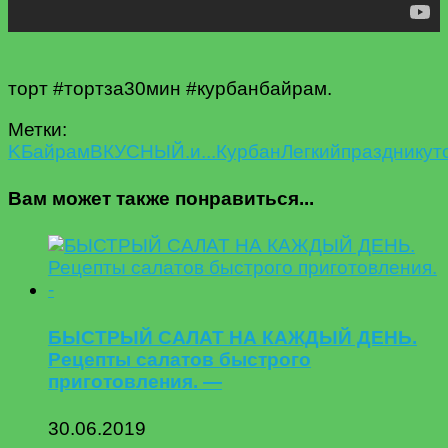
торт #тортза30мин #курбанбайрам.
Метки:
K
Байрам
ВКУСНЫЙ.
и...
Курбан
Легкий
празднику
т
Вам может также понравиться...
БЫСТРЫЙ САЛАТ НА КАЖДЫЙ ДЕНЬ.
Рецепты салатов быстрого
приготовления. —
30.06.2019