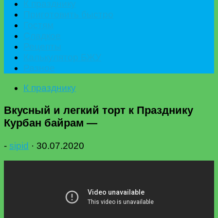
К празднику
Приготовить быстро
Гостям
Сладкое
Рецепты
Калькулятор БЖУ
Разное
К празднику
Вкусный и легкий торт к Празднику
Курбан байрам —
-
sipid
·
30.07.2020