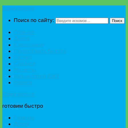
Едим вкусно
Поиск по сайту:
Поиск
Главная
Диета
К празднику
Приготовить быстро
Гостям
Сладкое
Рецепты
Калькулятор БЖУ
Разное
Едим вкусно
готовим быстро
Главная
Диета