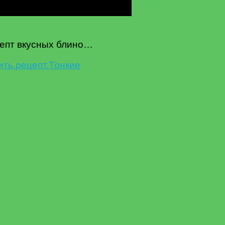
цепт вкусных блино…
ить.
рецепт.
Тонкие