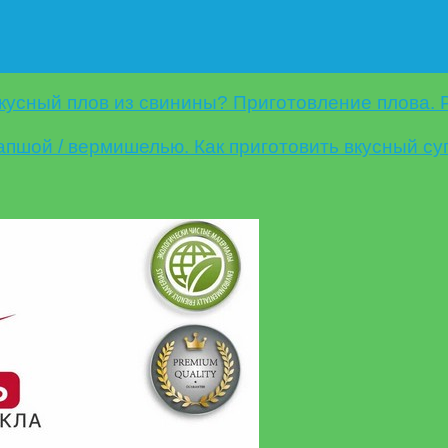
вкусный плов из свинины? Приготовление плова. 
апшой / вермишелью. Как приготовить вкусный суп