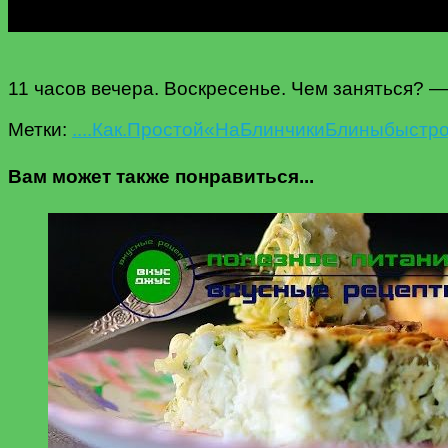
11 часов вечера. Воскресенье. Чем заняться? 
Метки:
....Как
.Простой
«На
Блинчики
Блины
быстро
Вам может также понравиться...