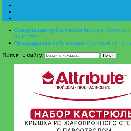
Следующая публикация
Как приготовить 
на костре
Предыдущая публикация
Куриный суп с л
Поиск по сайту:
Поиск