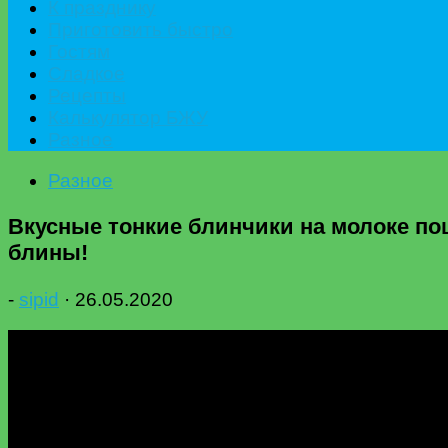
К празднику
Приготовить быстро
Гостям
Сладкое
Рецепты
Калькулятор БЖУ
Разное
Разное
Вкусные тонкие блинчики на молоке по
блины!
-
sipid
·
26.05.2020