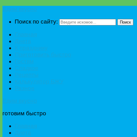
Едим вкусно
Поиск по сайту:
Поиск
Главная
Диета
К празднику
Приготовить быстро
Гостям
Сладкое
Рецепты
Калькулятор БЖУ
Разное
Едим вкусно
готовим быстро
Главная
Диета