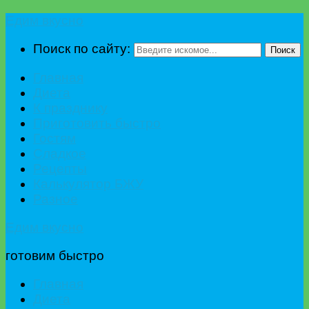
Едим вкусно
Поиск по сайту:
Поиск
Главная
Диета
К празднику
Приготовить быстро
Гостям
Сладкое
Рецепты
Калькулятор БЖУ
Разное
Едим вкусно
готовим быстро
Главная
Диета