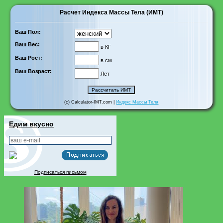
Расчет Индекса Массы Тела (ИМТ)
Ваш Пол:
Ваш Вес:
в КГ
Ваш Рост:
в см
Ваш Возраст:
Лет
(c) Calculator-IMT.com |
Индекс Массы Тела
Едим вкусно
Подписаться письмом