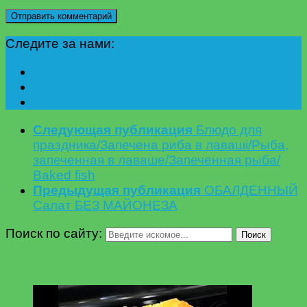
Следите за нами:
Следующая публикация
Блюдо для
праздника/Запечена риба в лаваші/Рыба,
запеченная в лаваше/Запеченная рыба/
Baked fish
Предыдущая публикация
ОБАЛДЕННЫЙ
Салат БЕЗ МАЙОНЕЗА
Поиск по сайту:
Поиск