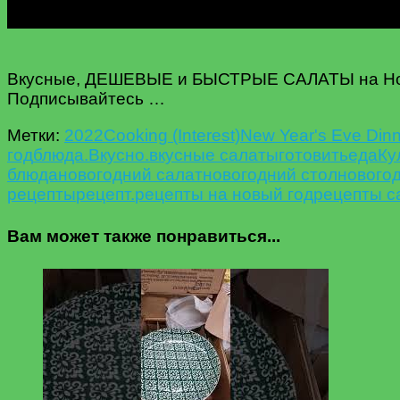
Вкусные, ДЕШЕВЫЕ и БЫСТРЫЕ САЛАТЫ на Новы
Подписывайтесь …
Метки:
2022
Cooking (Interest)
New Year's Eve Din
год
блюда.
Вкусно.
вкусные салаты
готовить
еда
Ку
блюда
новогодний салат
новогодний стол
новогод
рецепты
рецепт.
рецепты на новый год
рецепты с
Вам может также понравиться...