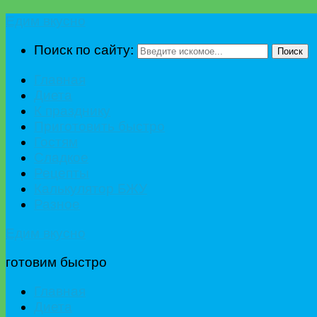
Едим вкусно
Поиск по сайту:
Поиск
Главная
Диета
К празднику
Приготовить быстро
Гостям
Сладкое
Рецепты
Калькулятор БЖУ
Разное
Едим вкусно
готовим быстро
Главная
Диета