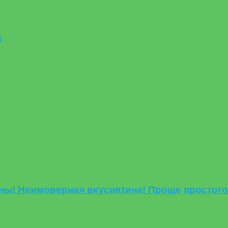
s
оны! Неимоверная вкуснятина! Проще простого