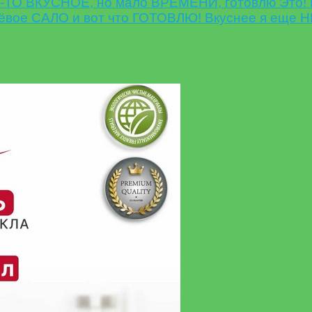
ТО ВКУСНОЕ, но мало ВРЕМЕНИ, готовлю Это! 
ёвое САЛО и вот что ГОТОВЛЮ! Вкуснее я еще Н