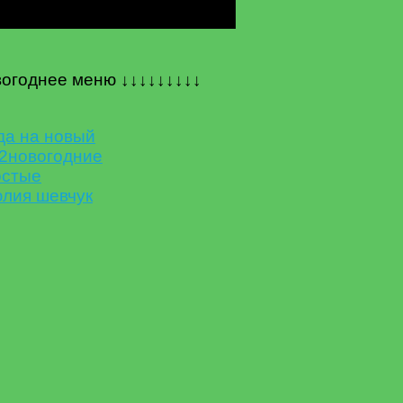
годнее меню ↓↓↓↓↓↓↓↓↓
да на новый
2
новогодние
остые
лия шевчук