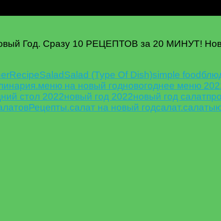
й Год. Сразу 10 РЕЦЕПТОВ за 20 МИНУТ! Ново
ner
Recipe
Salad
Salad (Type Of Dish)
simple food
блю
линария.
меню на новый год
новогоднее меню 202
ний стол 2022
новый год 2022
новый год салат
пр
алатов
Рецепты.
салат на новый год
салат.
салаты
ю