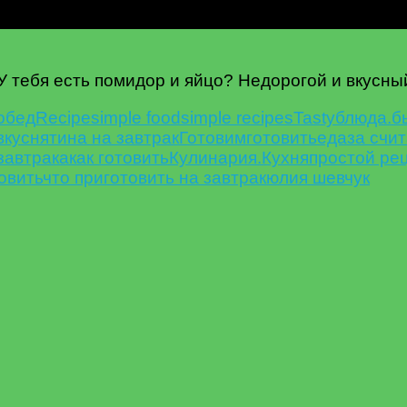
 тебя есть помидор и яйцо? Недорогой и вкусный
oбед
Recipe
simple food
simple recipes
Tasty
блюда.
б
вкуснятина на завтрак
Готовим
готовить
еда
за счи
завтрака
как готовить
Кулинария.
Кухня
простой ре
овить
что приготовить на завтрак
юлия шевчук