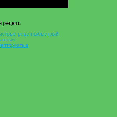
 рецепт.
ыстрые рецепты
быстрый
танные
цепт
простые