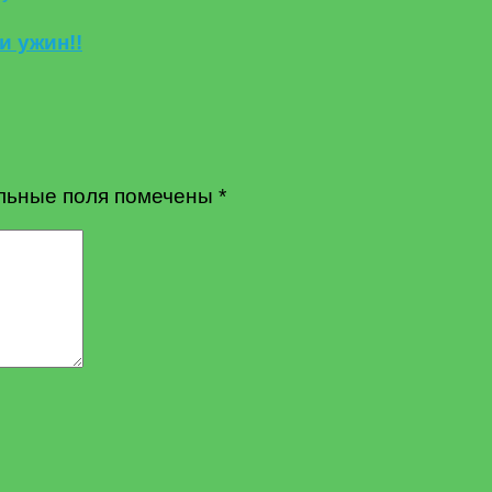
и ужин!!
льные поля помечены
*