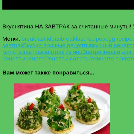
Вкуснятина НА ЗАВТРАК за считанные минуты! У
Метки:
breakfast ideas
breakfast recipes
egg recipe
завтрак
Вкусно.
вкусные рецепты
вкусный рецепт
минуты
завтрак
завтрак из яиц
Завтраки
идеи для 
рецепты
рецепт.
Рецепты.
салаты
Ужин.
что пригот
Вам может также понравиться...