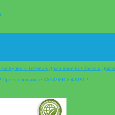
х
е Не Купишь! Готовим Домашние Колбаски и Дом
о! Просто возьмите КАБАЧКИ и ФАРШ !