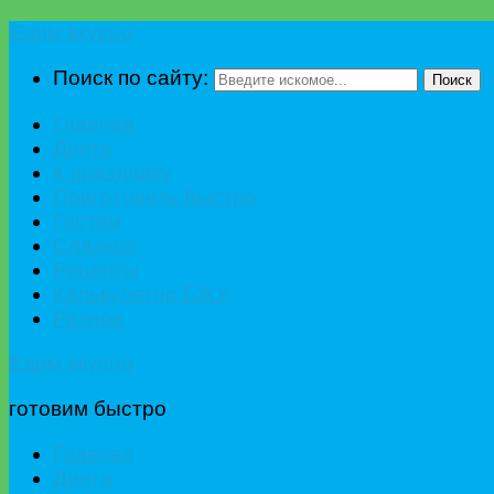
Едим вкусно
Поиск по сайту:
Поиск
Главная
Диета
К празднику
Приготовить быстро
Гостям
Сладкое
Рецепты
Калькулятор БЖУ
Разное
Едим вкусно
готовим быстро
Главная
Диета