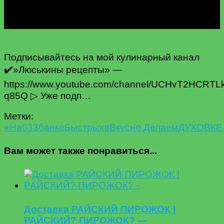
Подписывайтесь на мой кулинарный канал
✔️»Люськины рецепты» —
https://www.youtube.com/channel/UCHvT2HCRT
q85Q ▷ Уже подп…
Метки:
«На
03
3
банке
Быстрых
в
Вкусно.
Делаем
ДУХОВКЕ
Вам может также понравиться...
Доставка РАЙСКИЙ ПИРОЖОК |
РАЙСКИЙ? ПИРОЖОК? —