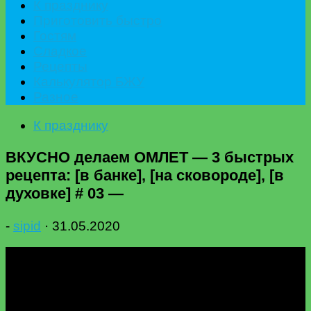
К празднику
Приготовить быстро
Гостям
Сладкое
Рецепты
Калькулятор БЖУ
Разное
К празднику
ВКУСНО делаем ОМЛЕТ — 3 быстрых
рецепта: [в банке], [на сковороде], [в
духовке] # 03 —
-
sipid
·
31.05.2020