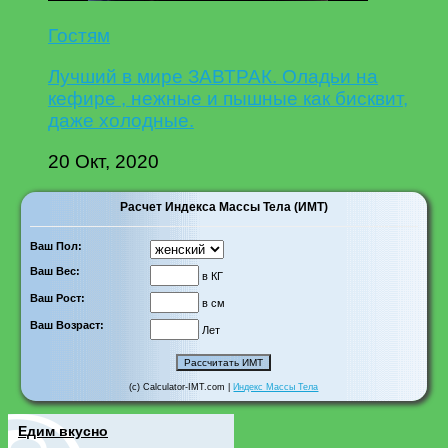
Гостям
Лучший в мире ЗАВТРАК. Оладьи на
кефире , нежные и пышные как бисквит,
даже холодные.
20 Окт, 2020
Расчет Индекса Массы Тела (ИМТ)
Ваш Пол:
Ваш Вес:
в КГ
Ваш Рост:
в см
Ваш Возраст:
Лет
(c) Calculator-IMT.com |
Индекс Массы Тела
Едим вкусно