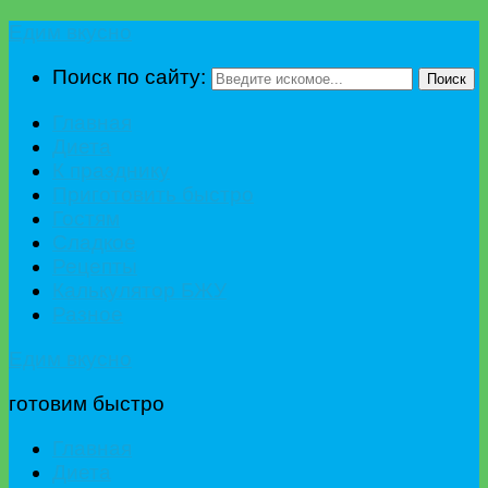
Едим вкусно
Поиск по сайту:
Поиск
Главная
Диета
К празднику
Приготовить быстро
Гостям
Сладкое
Рецепты
Калькулятор БЖУ
Разное
Едим вкусно
готовим быстро
Главная
Диета