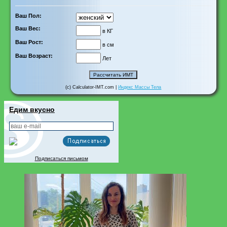
Ваш Пол:
Ваш Вес:
в КГ
Ваш Рост:
в см
Ваш Возраст:
Лет
(c) Calculator-IMT.com |
Индекс Массы Тела
Едим вкусно
Подписаться письмом