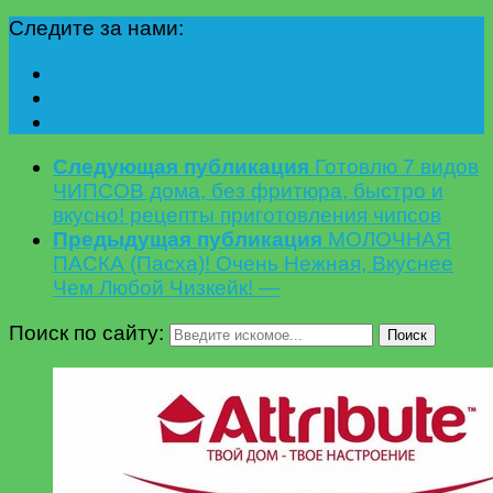
Следите за нами:
Следующая публикация
Готовлю 7 видов
ЧИПСОВ дома, без фритюра, быстро и
вкусно! рецепты приготовления чипсов
Предыдущая публикация
МОЛОЧНАЯ
ПАСКА (Пасха)! Очень Нежная, Вкуснее
Чем Любой Чизкейк! —
Поиск по сайту:
Поиск