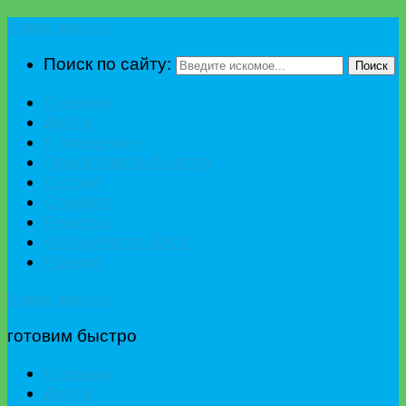
Едим вкусно
Поиск по сайту:
Поиск
Главная
Диета
К празднику
Приготовить быстро
Гостям
Сладкое
Рецепты
Калькулятор БЖУ
Разное
Едим вкусно
готовим быстро
Главная
Диета