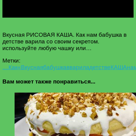
Вкусная РИСОВАЯ КАША. Как нам бабушка в
детстве варила со своим секретом.
используйте любую чашку или…
Метки:
....Как
«Вкусная
бабушка
в
варила
детстве
КАША
на
Вам может также понравиться...