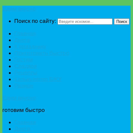
Едим вкусно
Поиск по сайту:
Поиск
Главная
Диета
К празднику
Приготовить быстро
Гостям
Сладкое
Рецепты
Калькулятор БЖУ
Разное
Едим вкусно
готовим быстро
Главная
Диета