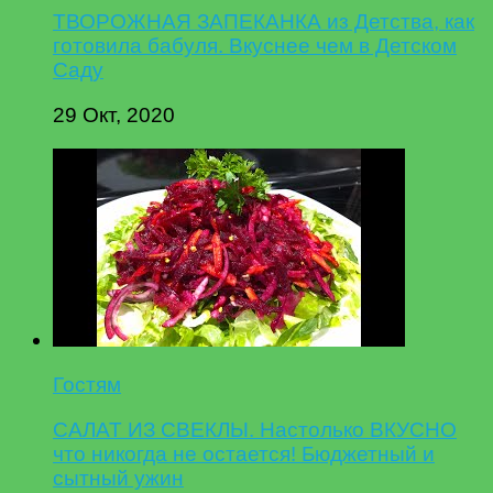
ТВОРОЖНАЯ ЗАПЕКАНКА из Детства, как
готовила бабуля. Вкуснее чем в Детском
Саду
29 Окт, 2020
Гостям
САЛАТ ИЗ СВЕКЛЫ. Настолько ВКУСНО
что никогда не остается! Бюджетный и
сытный ужин