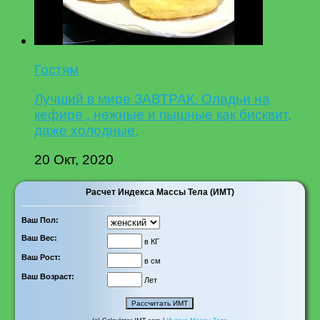
Гостям
Лучший в мире ЗАВТРАК. Оладьи на
кефире , нежные и пышные как бисквит,
даже холодные.
20 Окт, 2020
Расчет Индекса Массы Тела (ИМТ)
Ваш Пол:
Ваш Вес:
в КГ
Ваш Рост:
в см
Ваш Возраст:
Лет