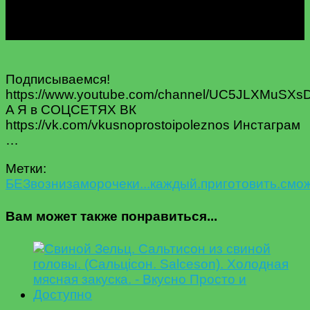
Подписываемся!
https://www.youtube.com/channel/UC5JLXMuSX
A Я в СОЦСЕТЯХ ВК
https://vk.com/vkusnoprostoipoleznos Инстаграм
…
Метки:
БЕЗ
возни
заморочек
и...
каждый.
приготовить.
смо
Вам может также понравиться...