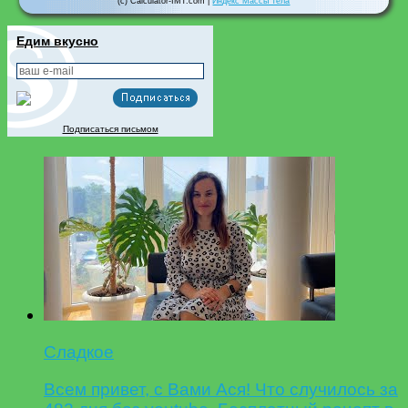
(c) Calculator-IMT.com |
Индекс Массы Тела
Едим вкусно
Подписаться письмом
Сладкое
Всем привет, с Вами Ася! Что случилось за