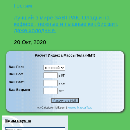
Гостям
Лучший в мире ЗАВТРАК. Оладьи на
кефире , нежные и пышные как бисквит,
даже холодные.
20 Окт, 2020
Расчет Индекса Массы Тела (ИМТ)
Ваш Пол:
Ваш Вес:
в КГ
Ваш Рост:
в см
Ваш Возраст:
Лет
(c) Calculator-IMT.com |
Индекс Массы Тела
Едим вкусно