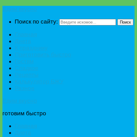
Едим вкусно
Поиск по сайту:
Поиск
Главная
Диета
К празднику
Приготовить быстро
Гостям
Сладкое
Рецепты
Калькулятор БЖУ
Разное
Едим вкусно
готовим быстро
Главная
Диета