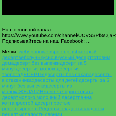
Наш основной канал:
https://www.youtube.com/channel/UCVSSPf8s2ja
Подписывайтесь на наш Facebook: …
Метки:
webspoon
webspoon plus
быстрый
десерт
вебспун
Вкусно.
вкусный десерт
готовим
дома
десерт без выпечки
десерт за 5
минут
десерт из молока
десерт из
творога
ДЕСЕРТЫ
десерты без сахара
десерты
в стаканчиках
десерты для детей
десерты за 5
минут без выпечки
десерты из
молока
ЖЕЛАТИН
желе.
как приготовить
десерт
молоко.
молочный десерт
панна
котта
простой десерт
простые
рецепты
рецепт.
Рецепты.
сладости
сладости
рецепты
сладости своими