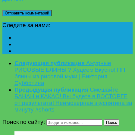
Следите за нами:
Следующая публикация
Ажурные
РИСОВЫЕ БЛИНЫ ? Худеем Вкусно! ПП
блины из рисовой муки | Виктория
Субботина
Предыдущая публикация
Смешайте
БАНАН и КАКАО! Вы будете в ВОСТОРГЕ
от результата! Неимоверная вкуснятина за
минуту #shorts
Поиск по сайту:
Поиск