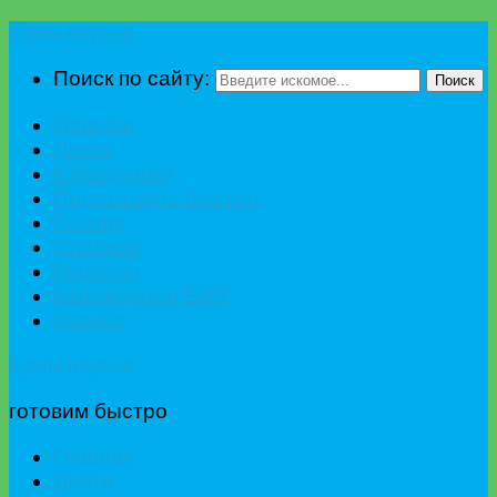
Едим вкусно
Поиск по сайту:
Поиск
Главная
Диета
К празднику
Приготовить быстро
Гостям
Сладкое
Рецепты
Калькулятор БЖУ
Разное
Едим вкусно
готовим быстро
Главная
Диета