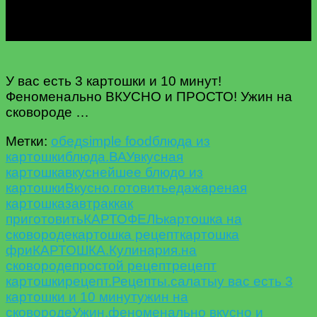
У вас есть 3 картошки и 10 минут!
Феноменально ВКУСНО и ПРОСТО! Ужин на
сковороде …
Метки:
oбед
simple food
блюда из
картошки
блюда.
ВАУ
вкусная
картошка
вкуснейшее блюдо из
картошки
Вкусно.
готовить
еда
жареная
картошка
завтрак
как
приготовить
КАРТОФЕЛЬ
картошка на
сковороде
картошка рецепт
картошка
фри
КАРТОШКА.
Кулинария.
на
сковороде
простой рецепт
рецепт
картошки
рецепт.
Рецепты.
салаты
у вас есть 3
картошки и 10 минут
ужин на
сковороде
Ужин.
феноменально вкусно и