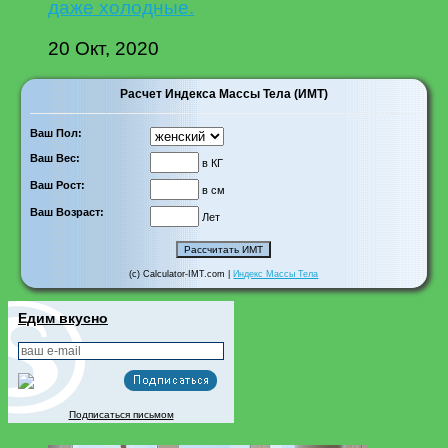
даже холодные.
20 Окт, 2020
Расчет Индекса Массы Тела (ИМТ)
Ваш Пол:
Ваш Вес:
в КГ
Ваш Рост:
в см
Ваш Возраст:
Лет
(c) Calculator-IMT.com |
Индекс Массы Тела
Едим вкусно
Подписаться письмом