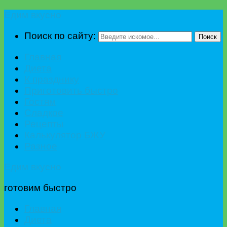
Едим вкусно
Поиск по сайту:
Поиск
Главная
Диета
К празднику
Приготовить быстро
Гостям
Сладкое
Рецепты
Калькулятор БЖУ
Разное
Едим вкусно
готовим быстро
Главная
Диета