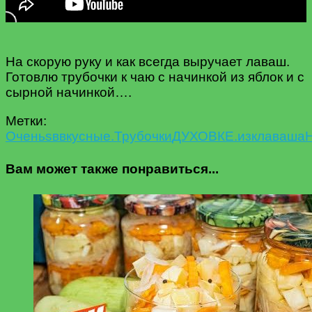
На скорую руку и как всегда выручает лаваш.
Готовлю трубочки к чаю с начинкой из яблок и с
сырной начинкой….
Метки:
Oчень
s
в
вкусные.Трубочки
ДУХОВКЕ.
из
к
лаваша
Вам может также понравиться...