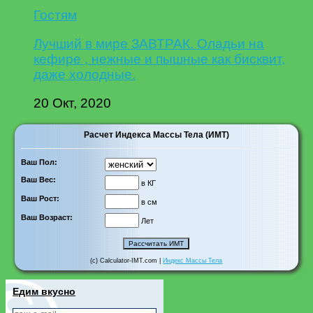
Гостям
Лучший в мире ЗАВТРАК. Оладьи на
кефире , нежные и пышные как бисквит,
даже холодные.
20 Окт, 2020
Расчет Индекса Массы Тела (ИМТ)
Ваш Пол:
Ваш Вес:
в КГ
Ваш Рост:
в см
Ваш Возраст:
Лет
(c) Calculator-IMT.com |
Индекс Массы Тела
Едим вкусно