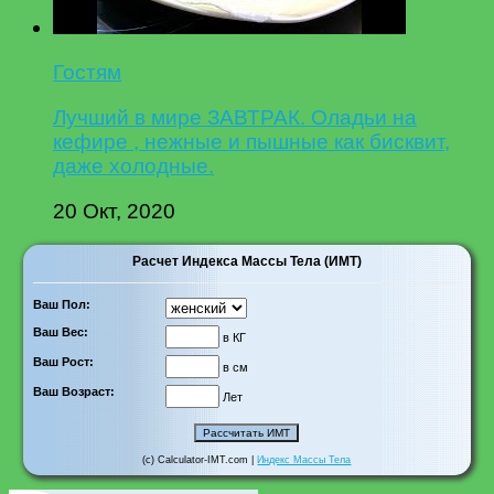
Гостям
Лучший в мире ЗАВТРАК. Оладьи на
кефире , нежные и пышные как бисквит,
даже холодные.
20 Окт, 2020
Расчет Индекса Массы Тела (ИМТ)
Ваш Пол:
Ваш Вес:
в КГ
Ваш Рост:
в см
Ваш Возраст:
Лет
(c) Calculator-IMT.com |
Индекс Массы Тела