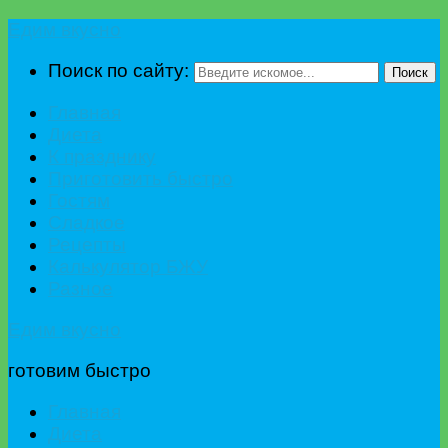
Едим вкусно
Поиск по сайту:
Поиск
Главная
Диета
К празднику
Приготовить быстро
Гостям
Сладкое
Рецепты
Калькулятор БЖУ
Разное
Едим вкусно
готовим быстро
Главная
Диета