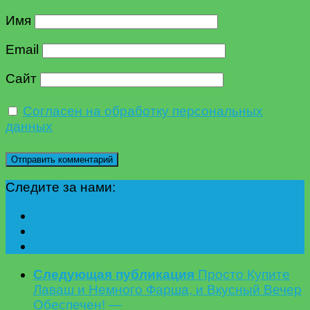
Имя
Email
Сайт
Согласен на обработку персональных
данных
Следите за нами:
Следующая публикация
Просто Купите
Лаваш и Немного Фарша, и Вкусный Вечер
Обеспечен! —