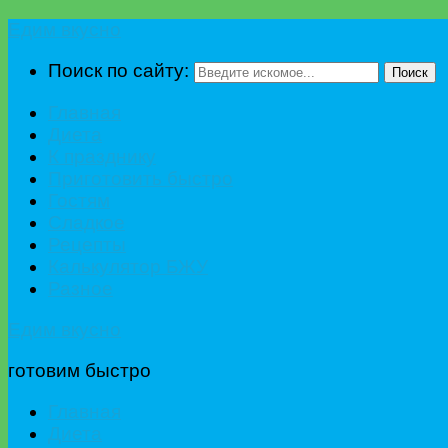
Едим вкусно
Поиск по сайту:
Поиск
Главная
Диета
К празднику
Приготовить быстро
Гостям
Сладкое
Рецепты
Калькулятор БЖУ
Разное
Едим вкусно
готовим быстро
Главная
Диета