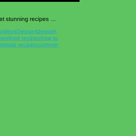
yet stunning recipes …
videos
Dessert
dessert
ipes
food recipes
how to
simple recipes
summer