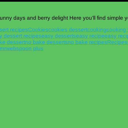
sunny days and berry delight Here you’ll find simple 
sert recipes
Cookies
cookies dessert
cooking
cooking 
y dessert recipes
easy desserts
easy recipe
easy rec
ke dessert
no bake desserts
no bake recipes
Recipes
mr
webspoon plus