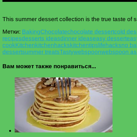
This summer dessert collection is the true taste of 
Метки:
Baking
Chocolate
chocolate dessert
cold des
recipes
desserts ideas
dinner ideas
easy dessert
eas
cook
Kitchen
kitchenhacks
kitchentips
lifehacks
no ba
dessert
summer treats
Tasty
webspoon
webspoon as
Вам может также понравиться...