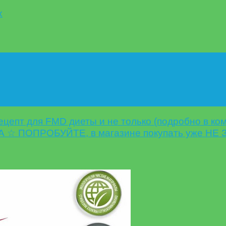
х
ецепт для FMD диеты и не только (подробно в ко
А ☆ ПОПРОБУЙТЕ, в магазине покупать уже НЕ