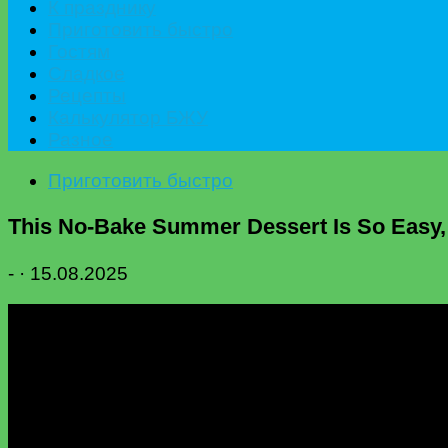
К празднику
Приготовить быстро
Гостям
Сладкое
Рецепты
Калькулятор БЖУ
Разное
Приготовить быстро
This No-Bake Summer Dessert Is So Easy, 
-
·
15.08.2025