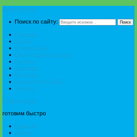
Едим вкусно
Поиск по сайту:
Поиск
Главная
Диета
К празднику
Приготовить быстро
Гостям
Сладкое
Рецепты
Калькулятор БЖУ
Разное
Едим вкусно
готовим быстро
Главная
Диета