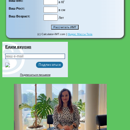
Ваш Вес:
в КГ
Ваш Рост:
в см
Ваш Возраст:
Лет
(c) Calculator-IMT.com |
Индекс Массы Тела
Едим вкусно
Подписаться письмом