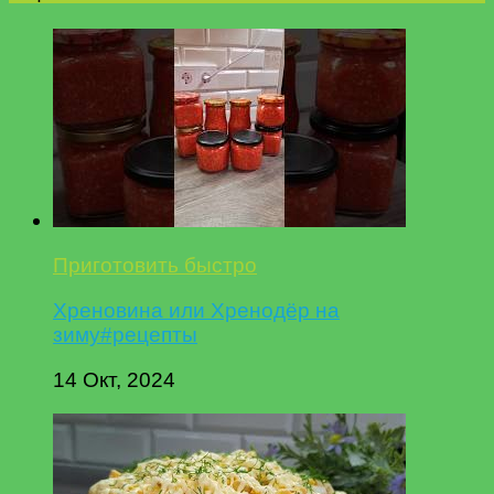
Приготовить быстро
Хреновина или Хренодёр на
зиму#рецепты
14 Окт, 2024