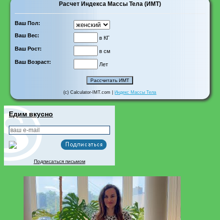
Расчет Индекса Массы Тела (ИМТ)
Ваш Пол:
Ваш Вес:
в КГ
Ваш Рост:
в см
Ваш Возраст:
Лет
(c) Calculator-IMT.com |
Индекс Массы Тела
Едим вкусно
Подписаться письмом