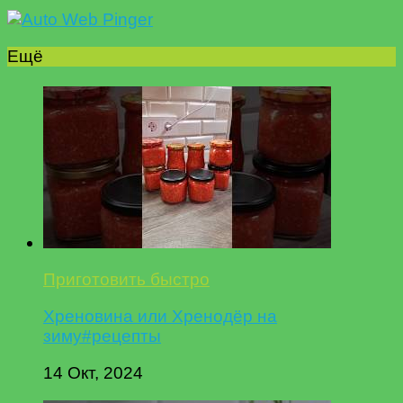
Ещё
Приготовить быстро
Хреновина или Хренодёр на
зиму#рецепты
14 Окт, 2024