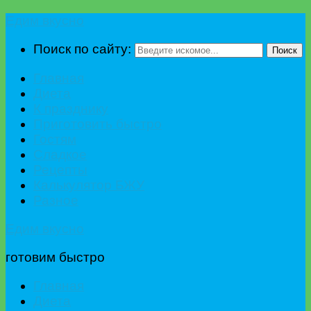
Едим вкусно
Поиск по сайту:
Поиск
Главная
Диета
К празднику
Приготовить быстро
Гостям
Сладкое
Рецепты
Калькулятор БЖУ
Разное
Едим вкусно
готовим быстро
Главная
Диета