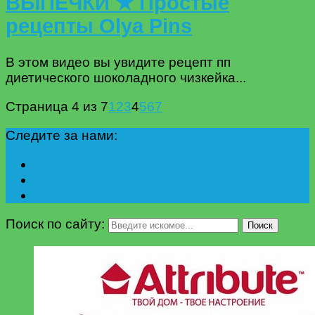
ВЫПЕЧКИ ★ Простые
рецепты Olya Pins
В этом видео вы увидите рецепт пп
диетического шоколадного чизкейка...
Страница 4 из 7
1
2
3
4
5
6
7
Следите за нами:
Поиск по сайту:
Поиск