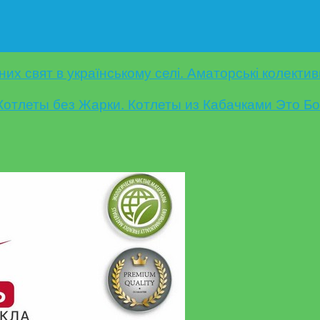
их свят в українському селі. Аматорські колекти
отлеты без Жарки. Котлеты из Кабачками Это Бо