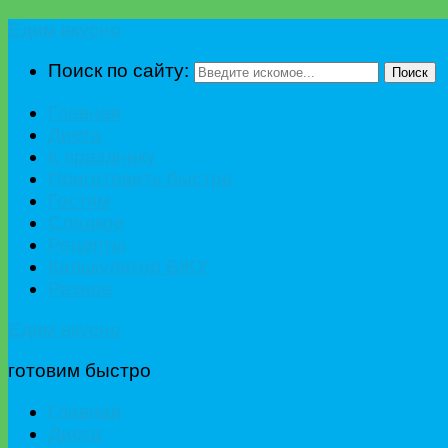
Едим вкусно
Поиск по сайту:
Поиск
Главная
Диета
К празднику
Приготовить быстро
Гостям
Сладкое
Рецепты
Калькулятор БЖУ
Разное
Едим вкусно
готовим быстро
Главная
Диета