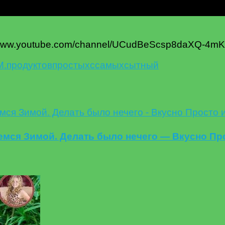
ww.youtube.com/channel/UCudBeScsp8daXQ-4m
.
продуктов
простых
с
самых
сытный
емся Зимой. Делать было нечего — Вкусно Пр