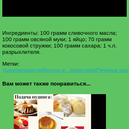
Ингредиенты: 100 грамм сливочного масла;
100 грамм овсяной муки; 1 яйцо; 70 грамм
кокосовой стружки; 100 грамм сахара; 1 ч.л.
разрыхлителя.
Метки:
Super
ароматно
Вкусно.
и...
кокосовое
Печенье.
рас
Вам может также понравиться...