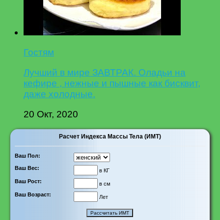
Гостям
Лучший в мире ЗАВТРАК. Оладьи на
кефире , нежные и пышные как бисквит,
даже холодные.
20 Окт, 2020
Расчет Индекса Массы Тела (ИМТ)
Ваш Пол:
Ваш Вес:
в КГ
Ваш Рост:
в см
Ваш Возраст:
Лет