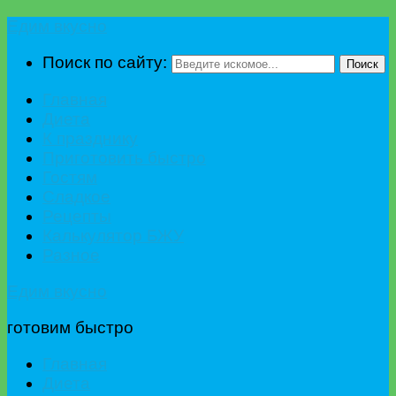
Едим вкусно
Поиск по сайту:
Поиск
Главная
Диета
К празднику
Приготовить быстро
Гостям
Сладкое
Рецепты
Калькулятор БЖУ
Разное
Едим вкусно
готовим быстро
Главная
Диета