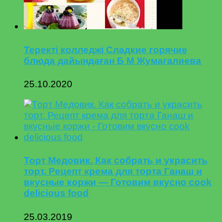
Теректі колледжі Сладкие горячие
блюда дайындаған Б М Жумагалиева
25.10.2020
Торт Медовик. Как собрать и украсить
торт. Рецепт крема для торта Ганаш и
вкусные коржи — Готовим вкусно cook
delicious food
25.03.2019