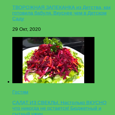
ТВОРОЖНАЯ ЗАПЕКАНКА из Детства, как
готовила бабуля. Вкуснее чем в Детском
Саду
29 Окт, 2020
Гостям
САЛАТ ИЗ СВЕКЛЫ. Настолько ВКУСНО
что никогда не остается! Бюджетный и
сытный ужин