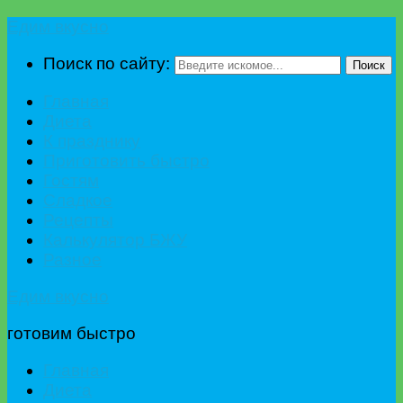
Едим вкусно
Поиск по сайту:
Поиск
Главная
Диета
К празднику
Приготовить быстро
Гостям
Сладкое
Рецепты
Калькулятор БЖУ
Разное
Едим вкусно
готовим быстро
Главная
Диета