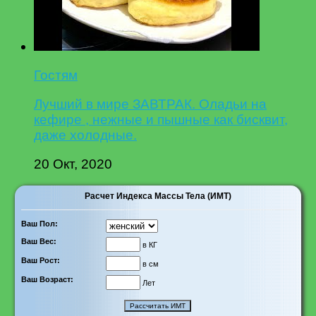
Гостям
Лучший в мире ЗАВТРАК. Оладьи на
кефире , нежные и пышные как бисквит,
даже холодные.
20 Окт, 2020
Расчет Индекса Массы Тела (ИМТ)
Ваш Пол:
Ваш Вес:
в КГ
Ваш Рост:
в см
Ваш Возраст:
Лет