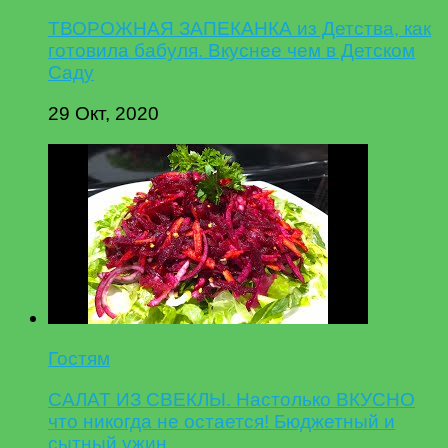
ТВОРОЖНАЯ ЗАПЕКАНКА из Детства, как
готовила бабуля. Вкуснее чем в Детском
Саду
29 Окт, 2020
Гостям
САЛАТ ИЗ СВЕКЛЫ. Настолько ВКУСНО
что никогда не остается! Бюджетный и
сытный ужин