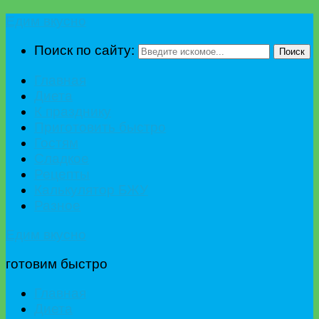
Едим вкусно
Поиск по сайту:
Поиск
Главная
Диета
К празднику
Приготовить быстро
Гостям
Сладкое
Рецепты
Калькулятор БЖУ
Разное
Едим вкусно
готовим быстро
Главная
Диета