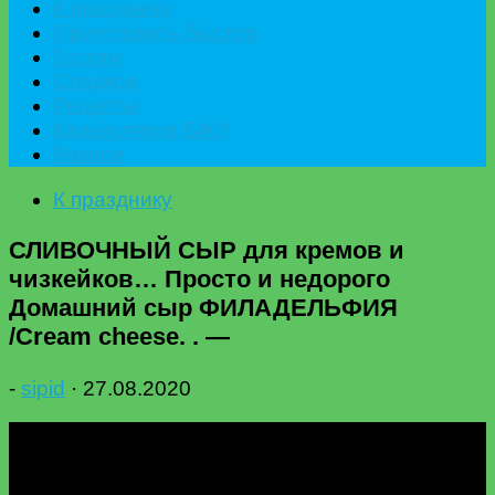
К празднику
Приготовить быстро
Гостям
Сладкое
Рецепты
Калькулятор БЖУ
Разное
К празднику
СЛИВОЧНЫЙ СЫР для кремов и
чизкейков… Просто и недорого
Домашний сыр ФИЛАДЕЛЬФИЯ
/Cream cheese. . —
-
sipid
·
27.08.2020