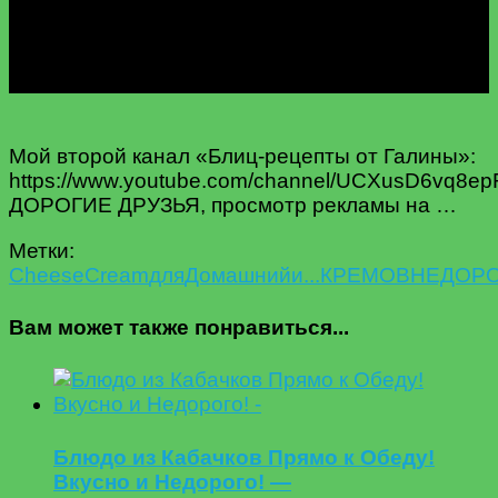
Мой второй канал «Блиц-рецепты от Галины»:
https://www.youtube.com/channel/UCXusD6vq8e
ДОРОГИЕ ДРУЗЬЯ, просмотр рекламы на …
Метки:
Cheese
Cream
для
Домашний
и...
КРЕМОВ
НЕДОРО
Вам может также понравиться...
Блюдо из Кабачков Прямо к Обеду!
Вкусно и Недорого! —