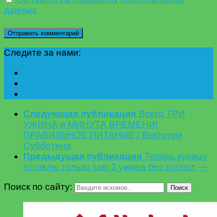
данных
Следите за нами:
Следующая публикация
Всего ТРИ
УЖИНА и МИНУТА ВРЕМЕНИ!
ПРАВИЛЬНОЕ ПИТАНИЕ / Виктория
Субботина
Предыдущая публикация
Теперь курицу
готовлю только так! 3 ужина без хлопот —
Поиск по сайту:
Поиск