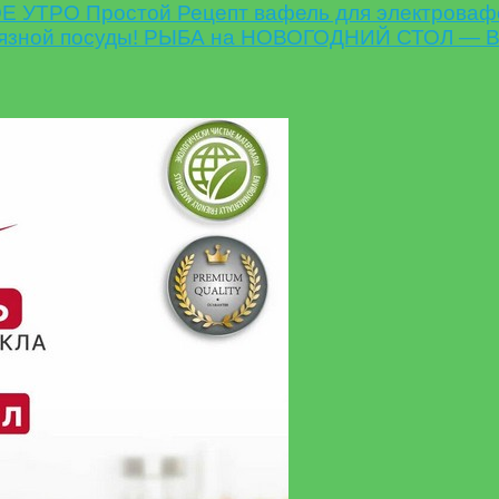
УТРО Простой Рецепт вафель для электроваф
рязной посуды! РЫБА на НОВОГОДНИЙ СТОЛ — В