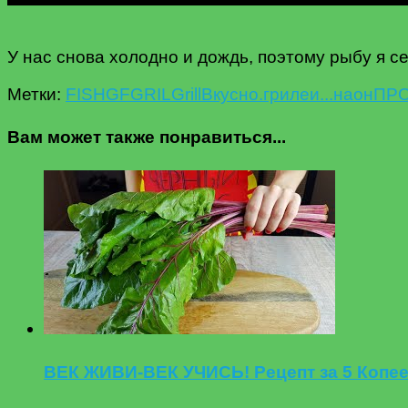
У нас снова холодно и дождь, поэтому рыбу я с
Метки:
FISH
GFGRIL
Grill
Вкусно.
гриле
и...
на
он
ПРО
Вам может также понравиться...
ВЕК ЖИВИ-ВЕК УЧИСЬ! Рецепт за 5 Коп