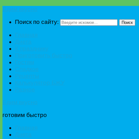
Едим вкусно
Поиск по сайту:
Поиск
Главная
Диета
К празднику
Приготовить быстро
Гостям
Сладкое
Рецепты
Калькулятор БЖУ
Разное
Едим вкусно
готовим быстро
Главная
Диета