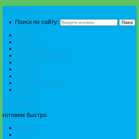
Едим вкусно
Поиск по сайту:
Поиск
Главная
Диета
К празднику
Приготовить быстро
Гостям
Сладкое
Рецепты
Калькулятор БЖУ
Разное
Едим вкусно
готовим быстро
Главная
Диета