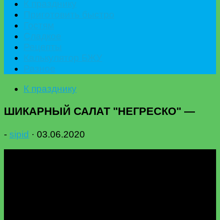
К празднику
Приготовить быстро
Гостям
Сладкое
Рецепты
Калькулятор БЖУ
Разное
К празднику
ШИКАРНЫЙ САЛАТ "НЕГРЕСКО" —
-
sipid
·
03.06.2020