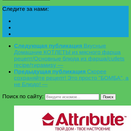
Следите за нами:
Следующая публикация
Вкусные
Домашние КОТЛЕТЫ из мясного фарша
рецепт/Основные блюда из фарша/cutlets
recipe/тирамиsу —
Предыдущая публикация
Скорее
сохраняйте рецепт! Это просто "БОМБА", а
не Блюдо! —
Поиск по сайту:
Поиск