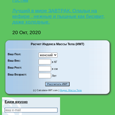
Гостям
Лучший в мире ЗАВТРАК. Оладьи на
кефире , нежные и пышные как бисквит,
даже холодные.
20 Окт, 2020
Расчет Индекса Массы Тела (ИМТ)
Ваш Пол:
Ваш Вес:
в КГ
Ваш Рост:
в см
Ваш Возраст:
Лет
(c) Calculator-IMT.com |
Индекс Массы Тела
Едим вкусно