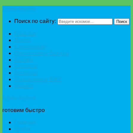
Едим вкусно
Поиск по сайту:
Поиск
Главная
Диета
К празднику
Приготовить быстро
Гостям
Сладкое
Рецепты
Калькулятор БЖУ
Разное
Едим вкусно
готовим быстро
Главная
Диета