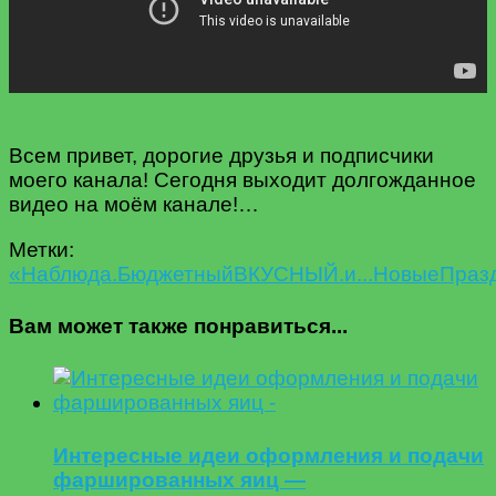
Всем привет, дорогие друзья и подписчики
моего канала! Сегодня выходит долгожданное
видео на моём канале!…
Метки:
«На
блюда.
Бюджетный
ВКУСНЫЙ.
и...
Новые
Праз
Вам может также понравиться...
Интересные идеи оформления и подачи
фаршированных яиц —