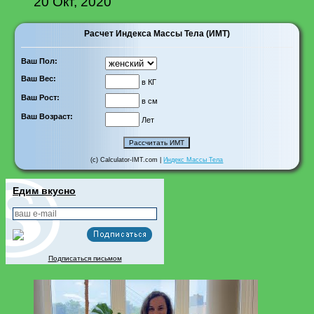
20 Окт, 2020
Расчет Индекса Массы Тела (ИМТ)
Ваш Пол:
Ваш Вес:
в КГ
Ваш Рост:
в см
Ваш Возраст:
Лет
(c) Calculator-IMT.com |
Индекс Массы Тела
Едим вкусно
Подписаться письмом