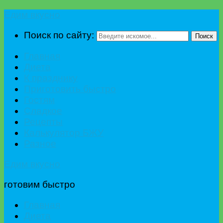
Едим вкусно
Поиск по сайту:
Поиск
Главная
Диета
К празднику
Приготовить быстро
Гостям
Сладкое
Рецепты
Калькулятор БЖУ
Разное
Едим вкусно
готовим быстро
Главная
Диета