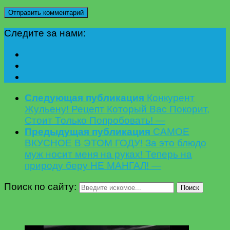
Следите за нами:
Следующая публикация
Конкурент
Жульену! Рецепт Который Вас Покорит,
Стоит Только Попробовать! —
Предыдущая публикация
САМОЕ
ВКУСНОЕ В ЭТОМ ГОДУ! За это блюдо
муж носит меня на руках! Теперь на
природу беру НЕ МАНГАЛ! —
Поиск по сайту:
Поиск