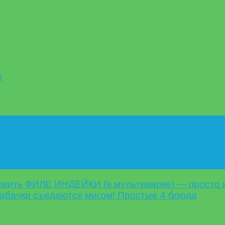
х
товить ФИЛЕ ИНДЕЙКИ (в мультиварке) — просто 
бачки съедаются мигом! Простые 4 блюда