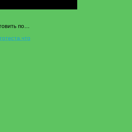
отовить по…
го
теста.
что