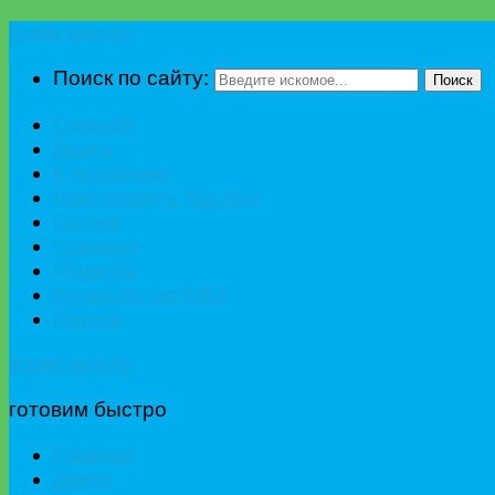
Едим вкусно
Поиск по сайту:
Поиск
Главная
Диета
К празднику
Приготовить быстро
Гостям
Сладкое
Рецепты
Калькулятор БЖУ
Разное
Едим вкусно
готовим быстро
Главная
Диета