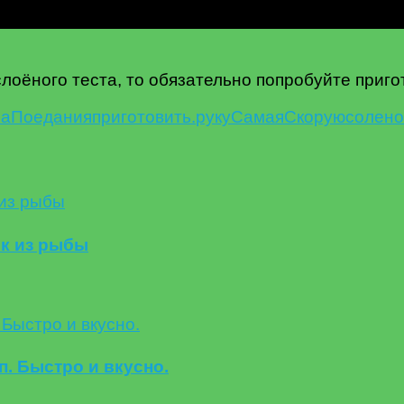
 слоёного теста, то обязательно попробуйте приг
на
Поедания
приготовить.
руку
Самая
Скорую
солено
ык из рыбы
. Быстро и вкусно.