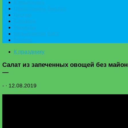
К празднику
Приготовить быстро
Гостям
Сладкое
Рецепты
Калькулятор БЖУ
Разное
К празднику
Салат из запеченных овощей без май
—
-
·
12.08.2019