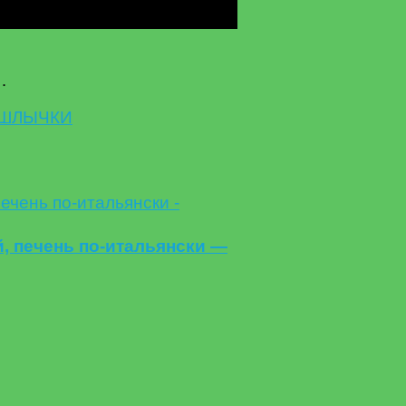
…
ШЛЫЧКИ
 печень по-итальянски —