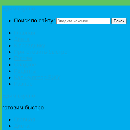
Едим вкусно
Поиск по сайту:
Поиск
Главная
Диета
К празднику
Приготовить быстро
Гостям
Сладкое
Рецепты
Калькулятор БЖУ
Разное
Едим вкусно
готовим быстро
Главная
Диета