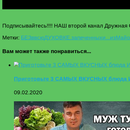
Подписывайтесь!!!! НАШ второй канал Дружная С
Метки:
БЕЗ
в
всю
ДУХОВКЕ.
запеченных
и...
из
Майо
Вам может также понравиться...
Приготовьте 3 САМЫХ ВКУСНЫХ блюда ИЗ
09.02.2020