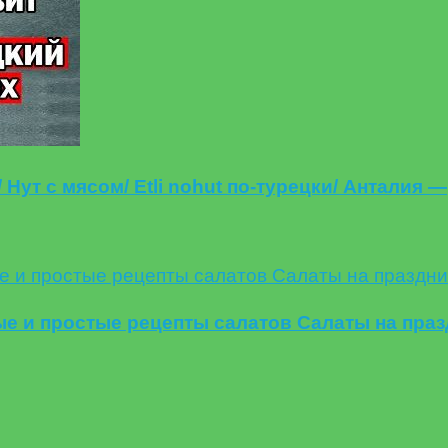
т с мясом/ Etli nohut по-турецки/ Анталия —
 и простые рецепты салатов Салаты на праз