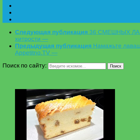
Следующая публикация
36 СМЕШНЫХ ЛАЙ
хитрости —
Предыдущая публикация
Намажьте лаваш 
Appetitno.TV —
Поиск по сайту:
Поиск