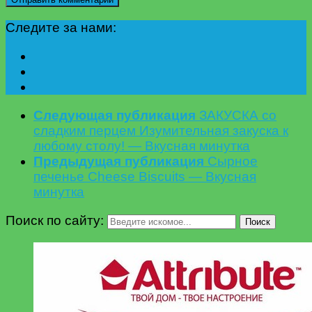
Следите за нами:
Следующая публикация
ЗАКУСКА со
сладким перцем Изумительная закуска к
любому столу! — Вкусная минутка
Предыдущая публикация
Сырное
печенье Cheese Biscuits — Вкусная
минутка
Поиск по сайту:
Поиск