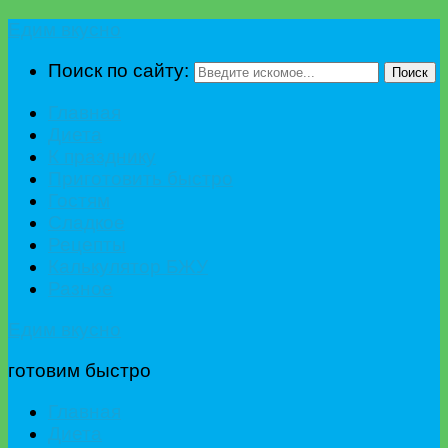
Едим вкусно
Поиск по сайту:
Поиск
Главная
Диета
К празднику
Приготовить быстро
Гостям
Сладкое
Рецепты
Калькулятор БЖУ
Разное
Едим вкусно
готовим быстро
Главная
Диета