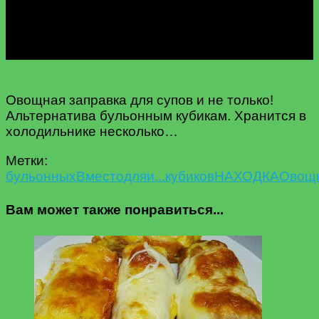
Овощная заправка для супов и не только!
Альтернатива бульонным кубикам. Хранится в
холодильнике несколько…
Метки:
бульонных
Вместо
для
и...
кубиков
НАХОДКА
Овощ
Вам может также понравиться...