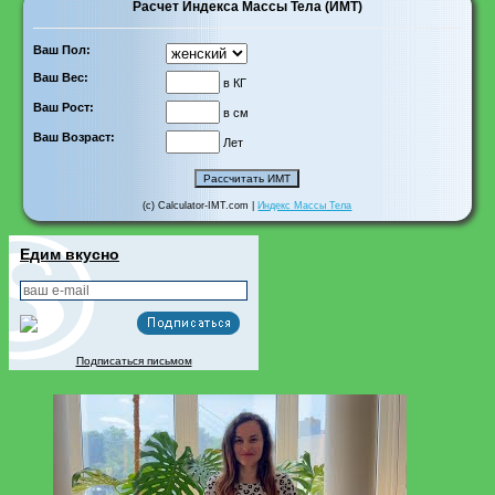
Расчет Индекса Массы Тела (ИМТ)
Ваш Пол:
Ваш Вес:
в КГ
Ваш Рост:
в см
Ваш Возраст:
Лет
(c) Calculator-IMT.com |
Индекс Массы Тела
Едим вкусно
Подписаться письмом